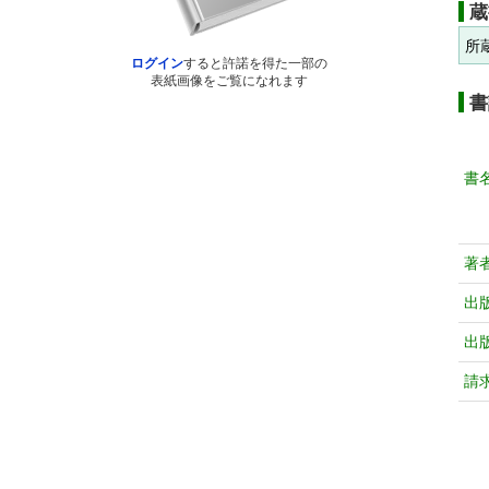
蔵
所
ログイン
すると許諾を得た一部の
表紙画像をご覧になれます
書
書
著
出
出
請