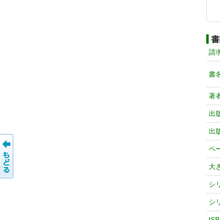
書
請
書
著
出
出
ペ
大
シ
シ
IS