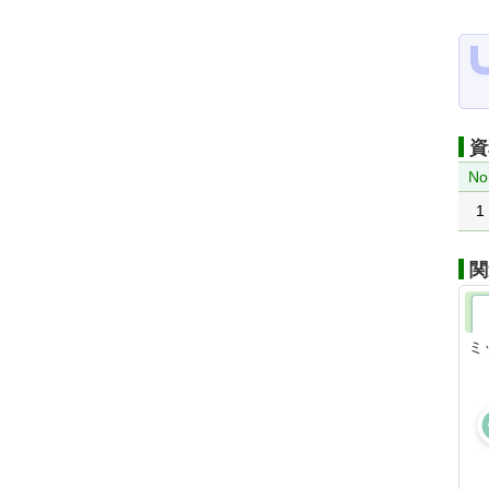
資
No
1
関
ミ