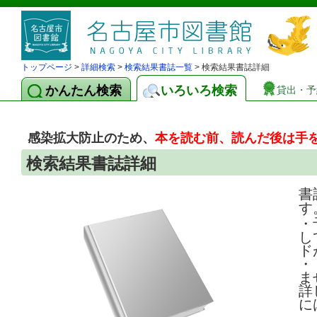
トップページ
>
詳細検索
>
検索結果書誌一覧
> 検索結果書誌詳細
かんたん検索
いろいろ検索
貸出・予
感染拡大防止のため、
本を読む前、読んだ後は手
検索結果書誌詳細
書
す
・
し
ド
・
ま
詳
に