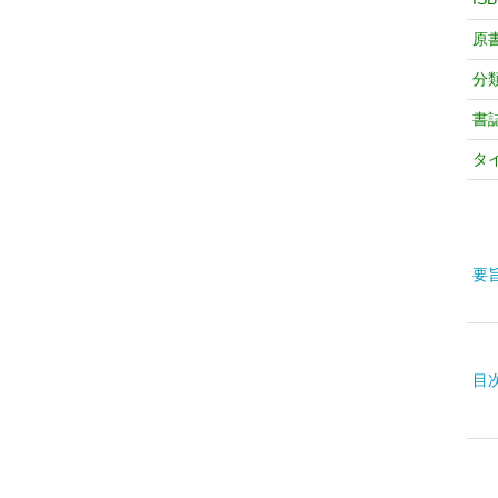
原
分
書
タ
要
目