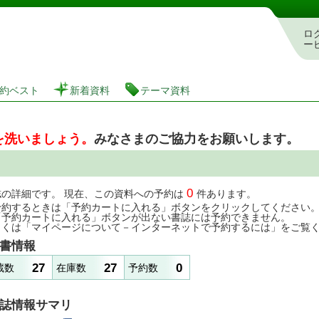
図書館 蔵書検索・予約システム
ロ
ー
約ベスト
新着資料
テーマ資料
を洗いましょう。
みなさまのご協力をお願いします。
0
誌の詳細です。 現在、この資料への予約は
件あります。
予約するときは「予約カートに入れる」ボタンをクリックしてください
「予約カートに入れる」ボタンが出ない書誌には予約できません。
しくは「マイページについて－インターネットで予約するには」をご覧
書情報
27
27
0
蔵数
在庫数
予約数
誌情報サマリ