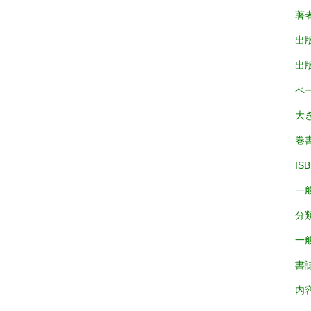
著
出
出
ペ
大
巻
IS
一
分
一
書
内