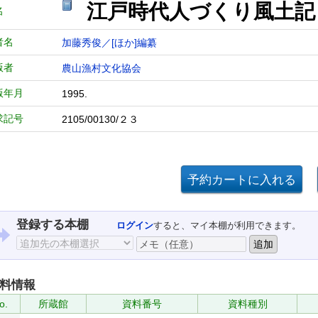
江戸時代人づくり風土記
名
者名
加藤秀俊／[ほか]編纂
版者
農山漁村文化協会
版年月
1995.
求記号
2105/00130/２３
登録する本棚
ログイン
すると、マイ本棚が利用できます。
料情報
o.
所蔵館
資料番号
資料種別