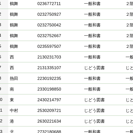
1
鶴舞
0236772711
一般和書
２
2
鶴舞
0232750927
一般和書
２
3
鶴舞
0232750042
一般和書
２
4
鶴舞
0232752667
一般和書
２
5
鶴舞
0235597507
一般和書
２
6
西
2130231703
一般和書
一
7
西
2131335107
じどう図書
じ
8
熱田
2230192235
一般和書
一
9
南
2330198850
一般和書
一
0
東
2430214797
じどう図書
じ
1
中村
2530209721
じどう図書
じ
2
港
2630221634
じどう図書
じ
3
北
2732180688
一般和書
一