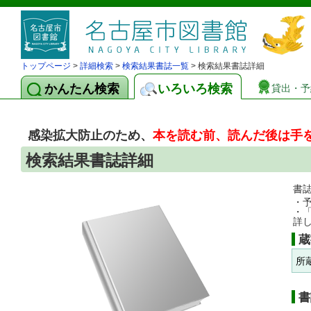
トップページ
>
詳細検索
>
検索結果書誌一覧
> 検索結果書誌詳細
かんたん検索
いろいろ検索
貸出・予
感染拡大防止のため、
本を読む前、読んだ後は手
検索結果書誌詳細
書
・
・
詳
蔵
所
書