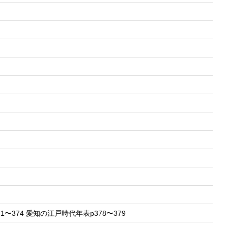
〜374 愛知の江戸時代年表p378〜379