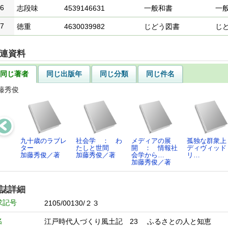
6
志段味
4539146631
一般和書
一
7
徳重
4630039982
じどう図書
じ
連資料
同じ著者
同じ出版年
同じ分類
同じ件名
藤秀俊
九十歳のラブレ
社会学 ： わ
メディアの展
孤独な群衆上
ター
たしと世間
開 ： 情報社
ディヴィッド
加藤秀俊／著
加藤秀俊／著
会学から…
リ…
加藤秀俊／著
誌詳細
求記号
2105/00130/２３
名
江戸時代人づくり風土記 23 ふるさとの人と知恵