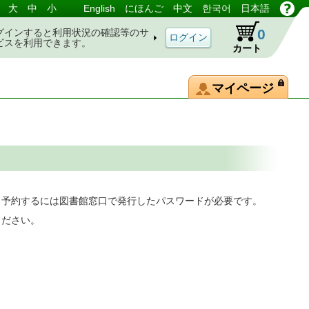
大
中
小
English
にほんご
中文
한국어
日本語
0
グインすると利用状況の確認等のサ
ビスを利用できます。
カート
マイページ
。予約するには図書館窓口で発行したパスワードが必要です。
ください。