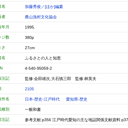
者名
加藤秀俊／[ほか]編纂
版者
農山漁村文化協会
版年月
1995.
ージ数
380p
きさ
27cm
書名
ふるさとの人と知恵
BN
4-540-95059-2
般注記
監修:会田雄次,大石慎三郎 監修:林英夫
類
2105
般件名
日本-歴史-江戸時代
愛知県-歴史
誌種別
一般和書
容注記
参考文献:p356 江戸時代愛知の主な地誌関係文献資料:p371