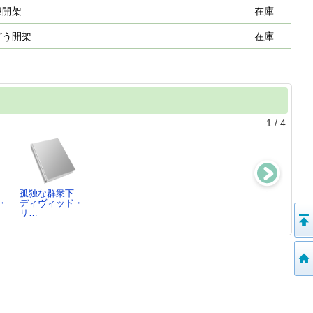
般開架
在庫
どう開架
在庫
1
/
4
孤独な群衆下
隠居学 ： お
常識人の作法
独学のすすめ
・
ディヴィッド・
もしろくてたま
加藤秀俊／著
加藤秀俊／著
リ…
らない…
加藤秀俊／[著]