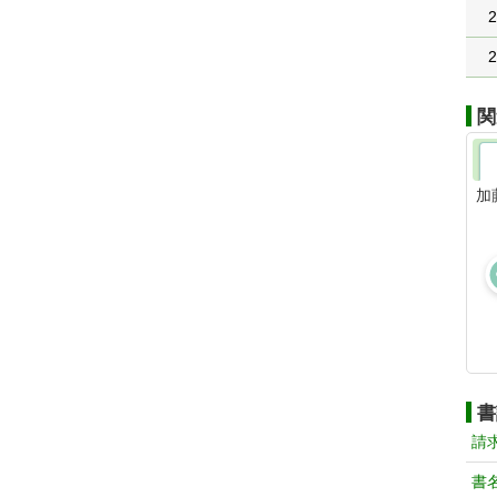
2
2
関
加
書
請
書