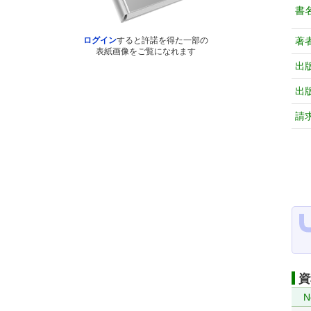
書
著
ログイン
すると許諾を得た一部の
表紙画像をご覧になれます
出
出
請
資
N