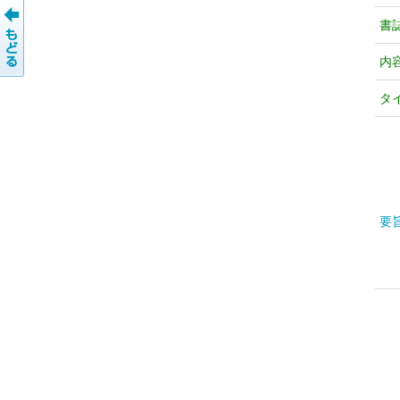
書
内
タ
要