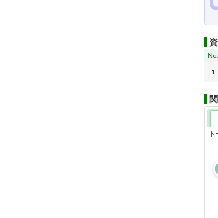
資
No
1
関
ト