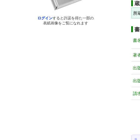
蔵
所
ログイン
すると許諾を得た一部の
表紙画像をご覧になれます
書
書
著
出
出
請