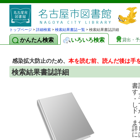
トップページ
>
詳細検索
>
検索結果書誌一覧
> 検索結果書誌詳細
かんたん検索
いろいろ検索
貸出・予
感染拡大防止のため、
本を読む前、読んだ後は手
検索結果書誌詳細
書
す
・
し
ド
・
ま
詳
に