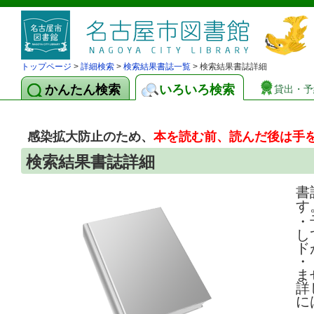
トップページ
>
詳細検索
>
検索結果書誌一覧
> 検索結果書誌詳細
かんたん検索
いろいろ検索
貸出・予
感染拡大防止のため、
本を読む前、読んだ後は手
検索結果書誌詳細
書
す
・
し
ド
・
ま
詳
に