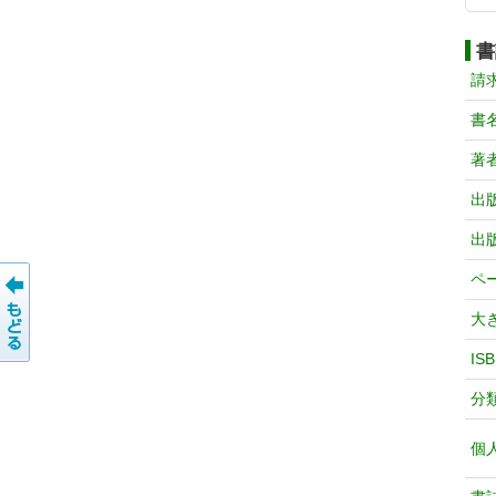
書
請
書
著
出
出
ペ
大
IS
分
個