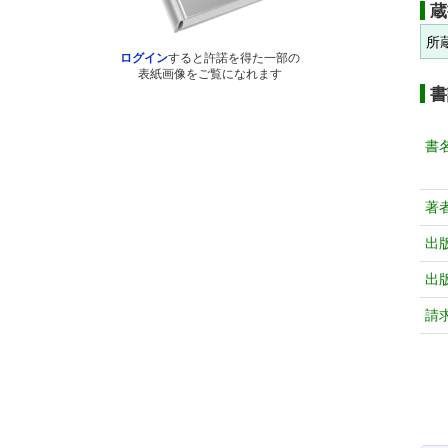
蔵
所
ログイン
すると許諾を得た一部の
表紙画像をご覧になれます
書
書
著
出
出
請