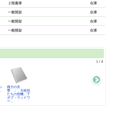
２階書庫
在庫
一般開架
在庫
一般開架
在庫
一般開架
在庫
1
/
4
ン
権力の失
権力の失
インタヴューズ
インタヴューズ
ズ…
墜 ： 大統領
墜 ： 大統領
1
2
たちの危機…下
たちの危機…上
クリストファ
クリストファ
ボブ・ウッドワ
ボブ・ウッドワ
ー・…
ー・…
ー…
ー…