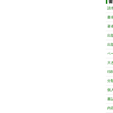
書
請
書
著
出
出
ペ
大
IS
分
個
書
内