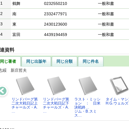
1
鶴舞
0232550210
一般和書
2
南
2332477971
一般和書
3
東
2430123600
一般和書
4
富田
4439194459
一般和書
連資料
同じ著者
同じ出版年
同じ分類
同じ件名
志綏 新庄哲夫
リンドバーグ第
リンドバーグ第
ラスト・ミッシ
タイム・マシ
二次大戦日記上
二次大戦日記下
ョン ： 日米
H.G.ウェル
チャールズ・A.
チャールズ・A.
決戦終…
…
…
ジム・B.スミ
ス…