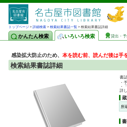
トップページ
>
詳細検索
>
検索結果書誌一覧
> 検索結果書誌詳細
かんたん検索
いろいろ検索
貸出・予
感染拡大防止のため、
本を読む前、読んだ後は手
検索結果書誌詳細
書
・
・
詳
蔵
所
書