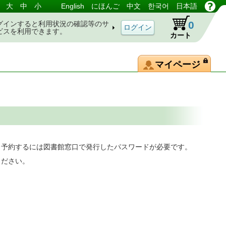
大
中
小
English
にほんご
中文
한국어
日本語
0
グインすると利用状況の確認等のサ
ビスを利用できます。
カート
マイページ
。予約するには図書館窓口で発行したパスワードが必要です。
ください。