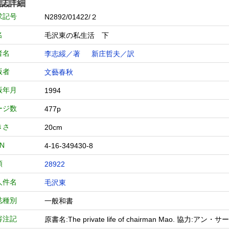
誌詳細
求記号
N2892/01422/２
名
毛沢東の私生活 下
者名
李志綏／著
新庄哲夫／訳
版者
文藝春秋
版年月
1994
ージ数
477p
きさ
20cm
BN
4-16-349430-8
類
28922
人件名
毛沢東
誌種別
一般和書
容注記
原書名:The private life of chairman Mao. 協力:アン