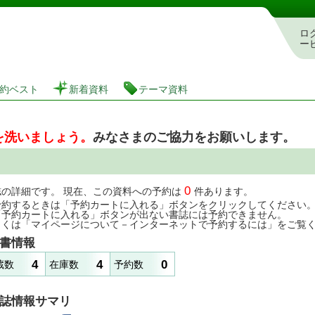
図書館 蔵書検索・予約システム
ロ
ー
約ベスト
新着資料
テーマ資料
を洗いましょう。
みなさまのご協力をお願いします。
0
誌の詳細です。 現在、この資料への予約は
件あります。
予約するときは「予約カートに入れる」ボタンをクリックしてください
「予約カートに入れる」ボタンが出ない書誌には予約できません。
しくは「マイページについて－インターネットで予約するには」をご覧
書情報
4
4
0
蔵数
在庫数
予約数
誌情報サマリ