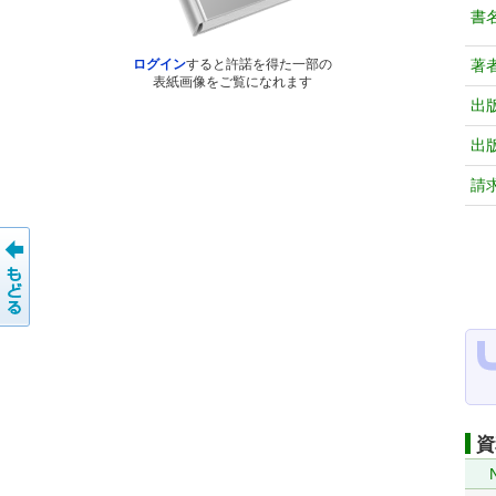
書
著
ログイン
すると許諾を得た一部の
表紙画像をご覧になれます
出
出
請
資