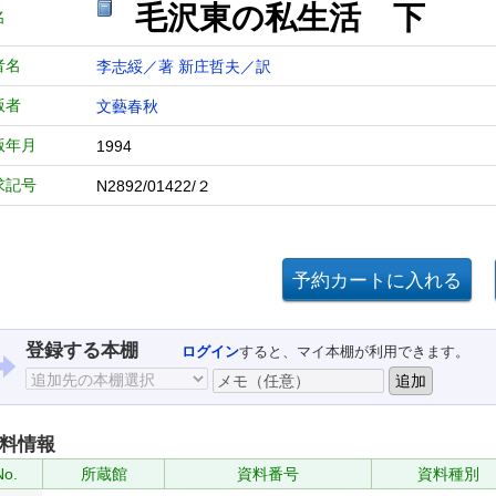
毛沢東の私生活 下
名
者名
李志綏／著
新庄哲夫／訳
版者
文藝春秋
版年月
1994
求記号
N2892/01422/２
登録する本棚
ログイン
すると、マイ本棚が利用できます。
料情報
No.
所蔵館
資料番号
資料種別