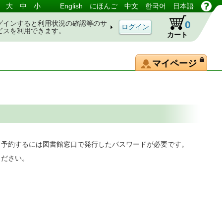
大
中
小
English
にほんご
中文
한국어
日本語
0
グインすると利用状況の確認等のサ
ビスを利用できます。
カート
マイページ
。予約するには図書館窓口で発行したパスワードが必要です。
ください。