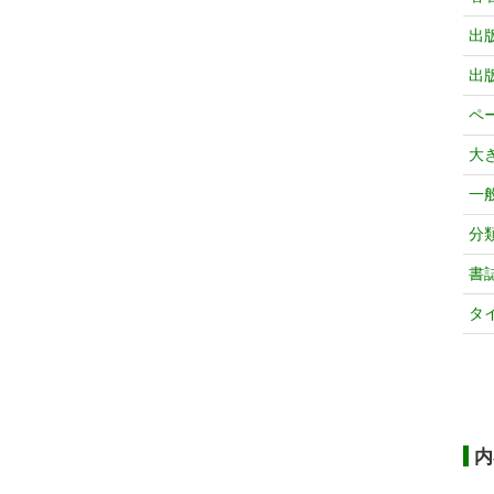
出
出
ペ
大
一
分
書
タ
内