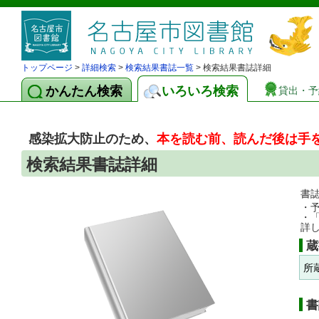
トップページ
>
詳細検索
>
検索結果書誌一覧
> 検索結果書誌詳細
かんたん検索
いろいろ検索
貸出・予
感染拡大防止のため、
本を読む前、読んだ後は手
検索結果書誌詳細
書
・
・
詳
蔵
所
書