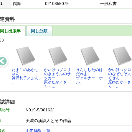
1
鶴舞
0210355079
一般和書
連資料
同じ出版年
同じ分類
93
たまごのあかち
かいけつゾロリ
うんちしたのは
かいけつゾロ
ゃん
のきょうふのサ
だれよ!
のなぞなぞ大
神沢利子／ぶん,
ッカー
ヴェルナー・ホ
くせん
…
原ゆたか／さ
ル…
原ゆたか／さ
く・…
く・…
誌詳細
求記号
N919-5/00162/
名
美濃の漢詩人とその作品
者名
山田勝弘／著