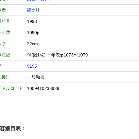
版者
研文社
版年月
1993
ージ数
1090p
きさ
22cm
般注記
付(図1枚) ＊年表:p1073〜1079
類
9195
誌種別
一般和書
イトルコード
1009410233936
容細目表：