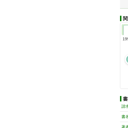
関
19
書
請
書
著