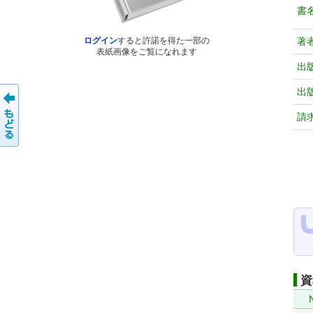
書
著
ログイン
すると許諾を得た一部の
表紙画像をご覧になれます
出
出
請
資