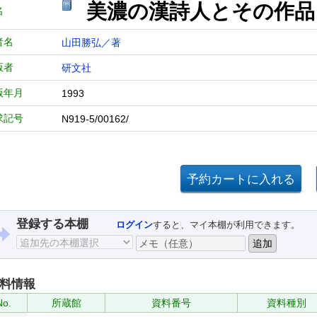
美濃の漢詩人とその作品
名
者名
山田勝弘／著
版者
研文社
版年月
1993
求記号
N919-5/00162/
登録する本棚
ログイン
すると、マイ本棚が利用できます。
料情報
No.
所蔵館
資料番号
資料種別