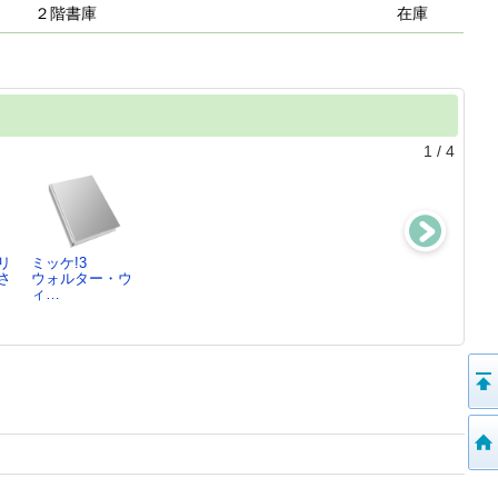
２階書庫
在庫
1
/
4
リ
ミッケ!3
わんぱくだんの
ドラえもん44
ミッケ!2
さ
ウォルター・ウ
はしれ!いちばん
藤子・F.不二
ウォルター・ウ
ィ…
ぼし
雄…
ィ…
ゆきのゆみこ,
上…