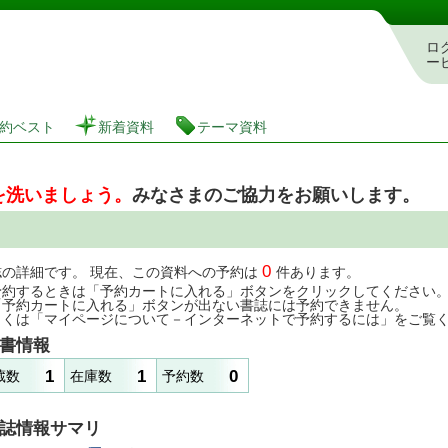
図書館 蔵書検索・予約システム
ロ
ー
約ベスト
新着資料
テーマ資料
を洗いましょう。
みなさまのご協力をお願いします。
0
誌の詳細です。 現在、この資料への予約は
件あります。
予約するときは「予約カートに入れる」ボタンをクリックしてください
「予約カートに入れる」ボタンが出ない書誌には予約できません。
しくは「マイページについて－インターネットで予約するには」をご覧
書情報
1
1
0
蔵数
在庫数
予約数
誌情報サマリ