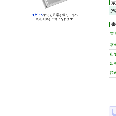
蔵
所
ログイン
すると許諾を得た一部の
表紙画像をご覧になれます
書
書
著
出
出
請