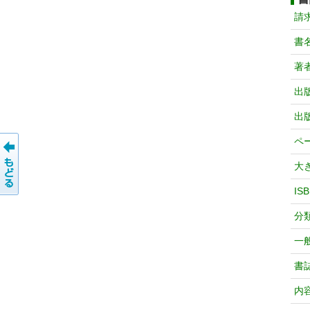
請
書
著
出
出
ペ
大
IS
分
一
書
内