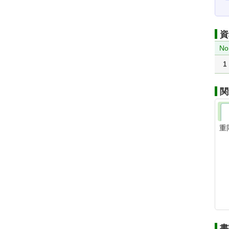
資
No
1
関
重
書