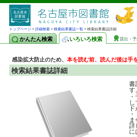
トップページ
>
詳細検索
>
検索結果書誌一覧
> 検索結果書誌詳細
かんたん検索
いろいろ検索
貸出・予
感染拡大防止のため、
本を読む前、読んだ後は手
検索結果書誌詳細
書
す
・
し
ド
・
ま
詳
に