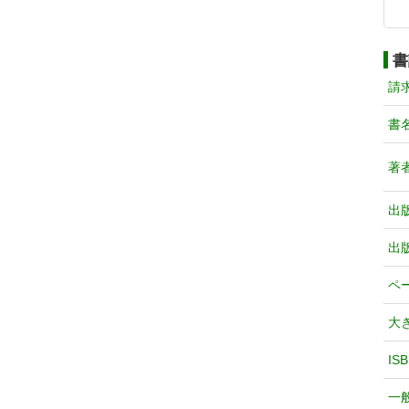
書
請
書
著
出
出
ペ
大
IS
一