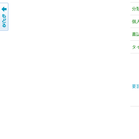
分
個
書
タ
要