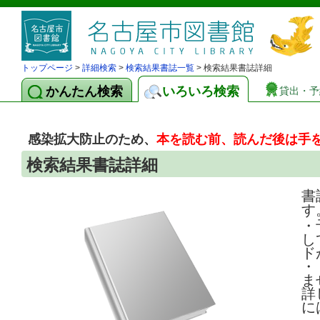
トップページ
>
詳細検索
>
検索結果書誌一覧
> 検索結果書誌詳細
かんたん検索
いろいろ検索
貸出・予
感染拡大防止のため、
本を読む前、読んだ後は手
検索結果書誌詳細
書
す
・
し
ド
・
ま
詳
に