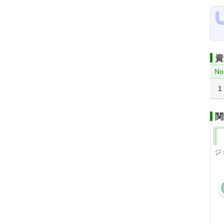
資
No
1
関
ジ