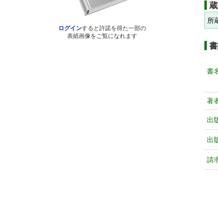
蔵
所
ログイン
すると許諾を得た一部の
表紙画像をご覧になれます
書
書
著
出
出
請