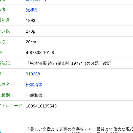
版者
光和堂
版年月
1993
ージ数
273p
きさ
20cm
BN
4-87538-101-8
般注記
「松本清張 続」(清山社 1977年)の改題・改訂
類
910268
人件名
松本清張
誌種別
一般和書
イトルコード
1009410195543
「美しい文章より真実の文字を」と、最後まで偉大な現役
旨