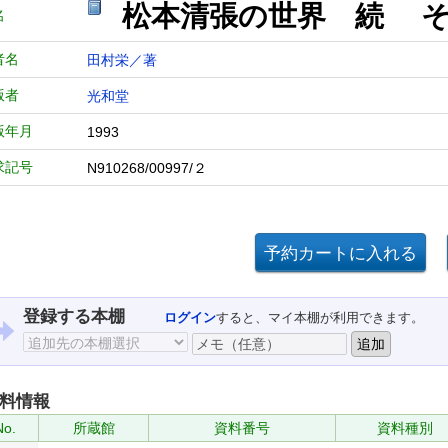
松本清張の世界 続 
名
者名
田村栄／著
版者
光和堂
版年月
1993
求記号
N910268/00997/２
登録する本棚
ログイン
すると、マイ本棚が利用できます。
料情報
No.
所蔵館
資料番号
資料種別