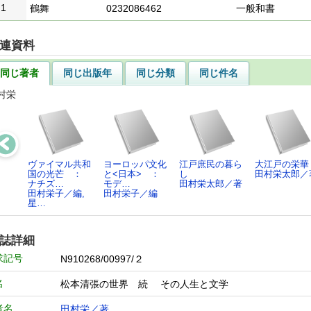
1
鶴舞
0232086462
一般和書
連資料
同じ著者
同じ出版年
同じ分類
同じ件名
村栄
ヴァイマル共和
ヨーロッパ文化
江戸庶民の暮ら
大江戸の栄華
国の光芒 ：
と<日本> ：
し
田村栄太郎／
ナチズ…
モデ…
田村栄太郎／著
田村栄子／編,
田村栄子／編
星…
誌詳細
求記号
N910268/00997/２
名
松本清張の世界 続 その人生と文学
者名
田村栄／著