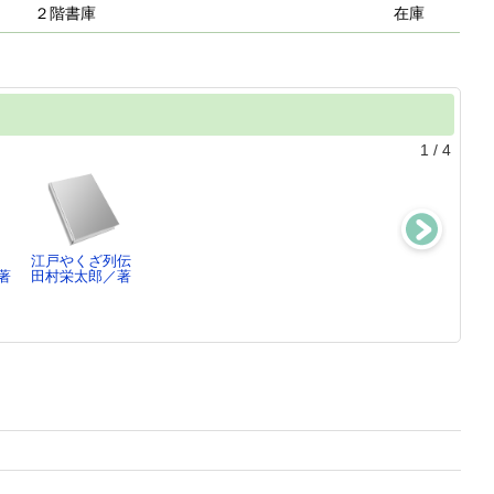
２階書庫
在庫
1
/
4
江戸やくざ列伝
江戸城
身体と医療の教
江戸やくざ研究
著
田村栄太郎／著
田村栄太郎／著
育社会史
田村栄太郎／著
望田幸男／編,
田…