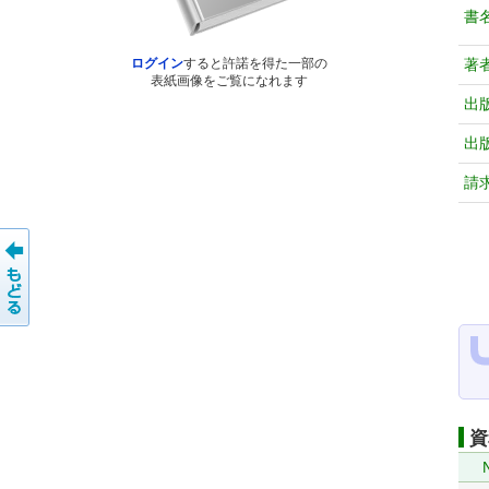
書
著
ログイン
すると許諾を得た一部の
表紙画像をご覧になれます
出
出
請
資