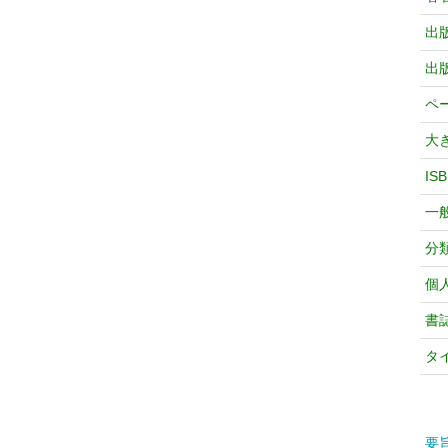
出
出
ペ
大
IS
一
分
個
書
タ
要