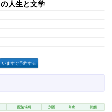
その人生と文学
配架場所
別置
帯出
状態