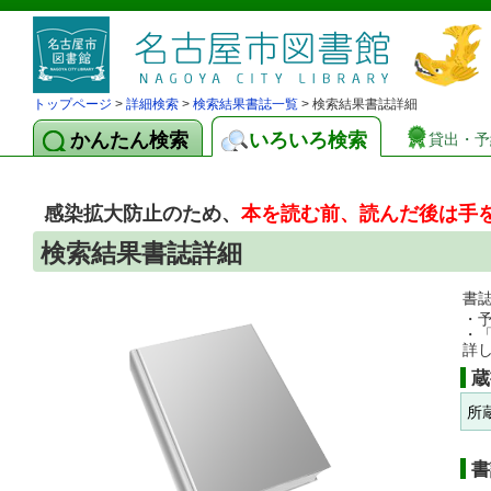
トップページ
>
詳細検索
>
検索結果書誌一覧
> 検索結果書誌詳細
かんたん検索
いろいろ検索
貸出・予
感染拡大防止のため、
本を読む前、読んだ後は手
検索結果書誌詳細
書
・
・
詳
蔵
所
書