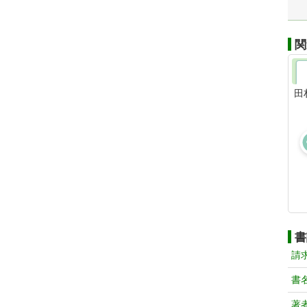
関
田
書
請
書
著