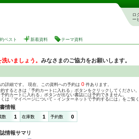
図書館 蔵書検索・予約システム
ロ
ー
約ベスト
新着資料
テーマ資料
を洗いましょう。
みなさまのご協力をお願いします。
0
誌の詳細です。 現在、この資料への予約は
件あります。
予約するときは「予約カートに入れる」ボタンをクリックしてください
「予約カートに入れる」ボタンが出ない書誌には予約できません。
しくは「マイページについて－インターネットで予約するには」をご覧
書情報
1
1
0
蔵数
在庫数
予約数
誌情報サマリ