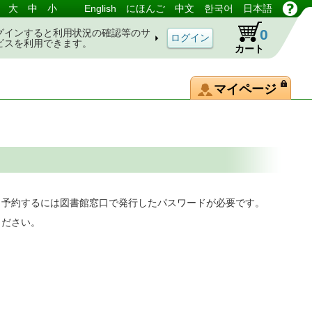
大
中
小
English
にほんご
中文
한국어
日本語
0
グインすると利用状況の確認等のサ
ビスを利用できます。
カート
マイページ
。予約するには図書館窓口で発行したパスワードが必要です。
ください。