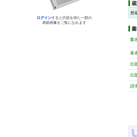
蔵
所
ログイン
すると許諾を得た一部の
表紙画像をご覧になれます
書
書
著
出
出
請