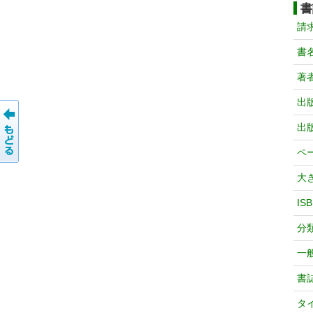
書
請
書
著
出
出
ペ
大
IS
分
一
書
タ