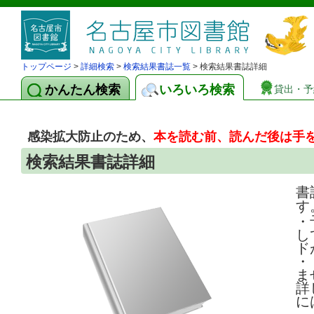
トップページ
>
詳細検索
>
検索結果書誌一覧
> 検索結果書誌詳細
かんたん検索
いろいろ検索
貸出・予
感染拡大防止のため、
本を読む前、読んだ後は手
検索結果書誌詳細
書
す
・
し
ド
・
ま
詳
に