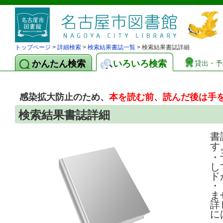
トップページ
>
詳細検索
>
検索結果書誌一覧
> 検索結果書誌詳細
かんたん検索
いろいろ検索
貸出・予
感染拡大防止のため、
本を読む前、読んだ後は手
検索結果書誌詳細
書
す
・
し
ド
・
ま
詳
に