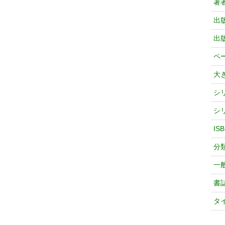
著
出
出
ペ
大
シ
シ
IS
分
一
書
タ