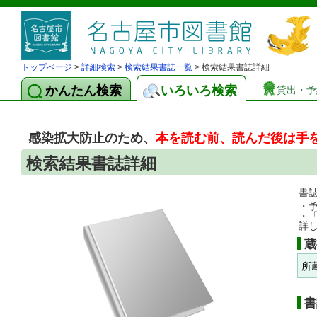
トップページ
>
詳細検索
>
検索結果書誌一覧
> 検索結果書誌詳細
かんたん検索
いろいろ検索
貸出・予
感染拡大防止のため、
本を読む前、読んだ後は手
検索結果書誌詳細
書
・
・
詳
蔵
所
書