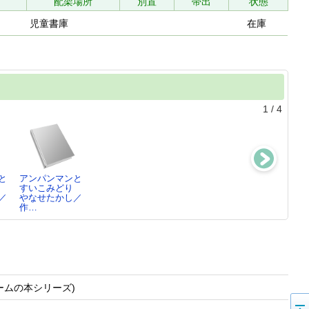
配架場所
別置
帯出
状態
児童書庫
在庫
1
/
4
と
アンパンマンと
アンパンマンと
a.k.b.のいちば
キラキラ
すいこみどり
えんぴつじま
んわかりやす
やなせたかし／
／
やなせたかし／
やなせたかし／
い…
作…
作…
作…
a.k.b.／著
ームの本シリーズ)