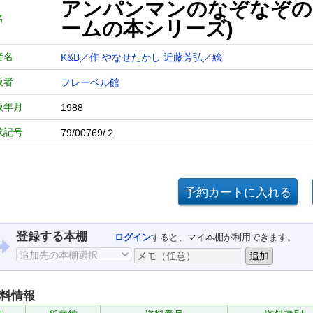
アンパンマンのなぞなぞの
名
ームの本シリーズ)
者名
K&B／作
やなせたかし
近藤芳弘／絵
版者
フレーベル館
版年月
1988
求記号
79/00769/２
登録する本棚
ログイン
すると、マイ本棚が利用できます。
料情報