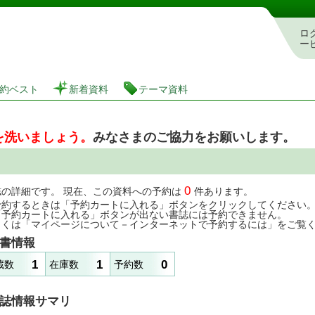
図書館 蔵書検索・予約システム
ロ
ー
約ベスト
新着資料
テーマ資料
を洗いましょう。
みなさまのご協力をお願いします。
0
誌の詳細です。 現在、この資料への予約は
件あります。
予約するときは「予約カートに入れる」ボタンをクリックしてください
「予約カートに入れる」ボタンが出ない書誌には予約できません。
しくは「マイページについて－インターネットで予約するには」をご覧
書情報
1
1
0
蔵数
在庫数
予約数
誌情報サマリ