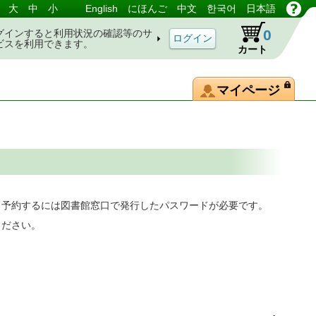
大
中
小
English
にほんご
中文
한국어
日本語
0
グインすると利用状況の確認等のサ
ビスを利用できます。
カート
マイページ
。予約するには図書館窓口で発行したパスワードが必要です。
ください。