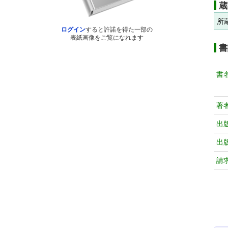
蔵
所
ログイン
すると許諾を得た一部の
表紙画像をご覧になれます
書
書
著
出
出
請