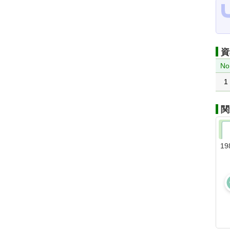
資
No
1
関
19