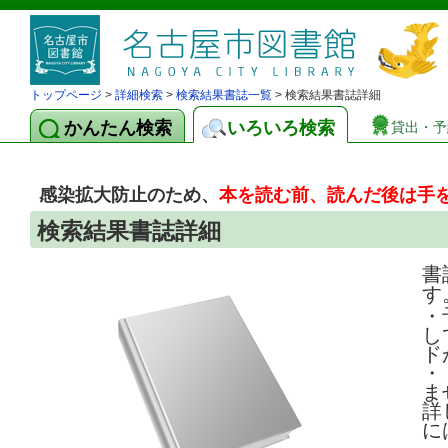
トップページ
>
詳細検索
>
検索結果書誌一覧
> 検索結果書誌詳細
かんたん検索
いろいろ検索
貸出・予
感染拡大防止のため、
本を読む前、読んだ後は手
検索結果書誌詳細
書
す
・
し
ド
・
ま
詳
に