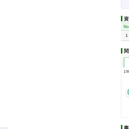
資
No
1
関
19
書