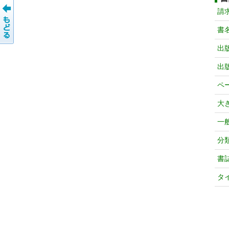
請
書
出
出
ペ
大
一
分
書
タ