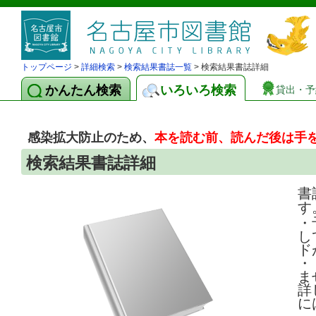
トップページ
>
詳細検索
>
検索結果書誌一覧
> 検索結果書誌詳細
かんたん検索
いろいろ検索
貸出・予
感染拡大防止のため、
本を読む前、読んだ後は手
検索結果書誌詳細
書
す
・
し
ド
・
ま
詳
に