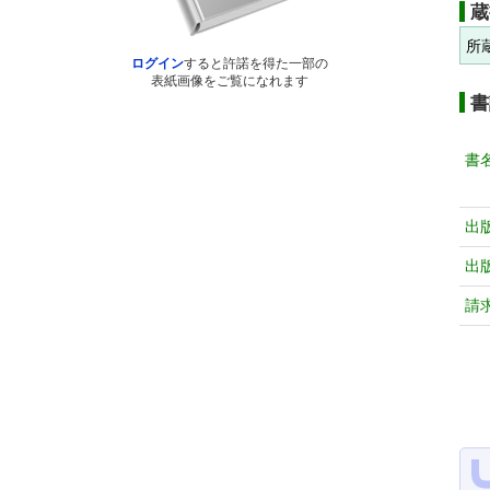
蔵
所
ログイン
すると許諾を得た一部の
表紙画像をご覧になれます
書
書
出
出
請