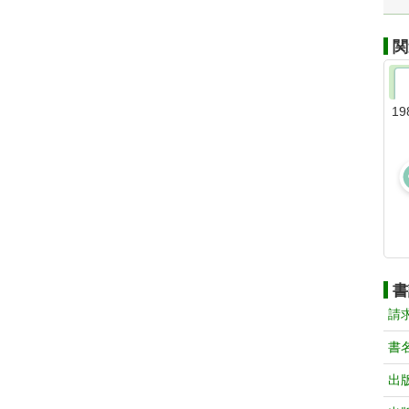
関
19
書
請
書
出