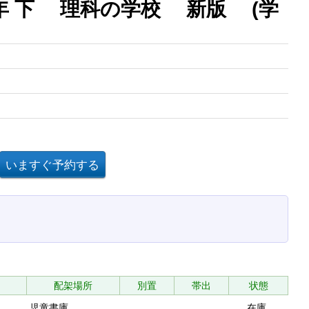
年 下 理科の学校 新版 (学
配架場所
別置
帯出
状態
児童書庫
在庫