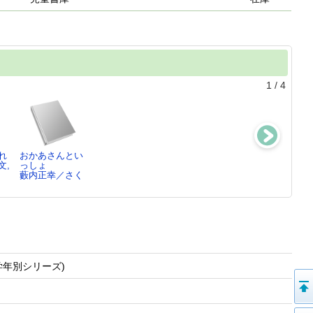
1
/
4
れ
おかあさんとい
ぶたぶたくんの
それいけ!アンパ
ドラゴンボール
文,
っしょ
おかいもの
ンマン
巻1
藪内正幸／さく
土方久功／さ
やなせたかし／
鳥山明／著
く・…
作…
年別シリーズ)