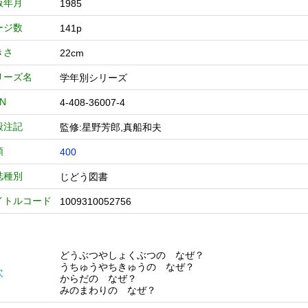
版年月
1985
ージ数
141p
きさ
22cm
リーズ名
学年別シリーズ
BN
4-408-36007-4
般注記
監修:星野芳郎,真船和夫
類
400
誌種別
じどう図書
イトルコード
1009310052756
どうぶつやしょくぶつの なぜ？
うちゅうやちきゅうの なぜ？
次
からだの なぜ？
みのまわりの なぜ？