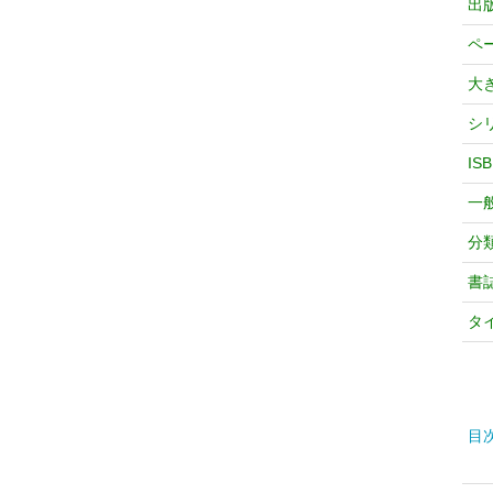
出
ペ
大
シ
IS
一
分
書
タ
目