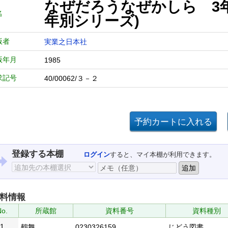
なぜだろうなぜかしら 3
名
年別シリーズ)
版者
実業之日本社
版年月
1985
求記号
40/00062/３－２
登録する本棚
ログイン
すると、マイ本棚が利用できます。
料情報
No.
所蔵館
資料番号
資料種別
1
鶴舞
0230326159
じどう図書