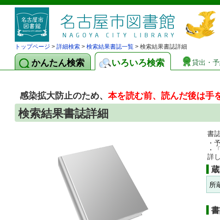
トップページ
>
詳細検索
>
検索結果書誌一覧
> 検索結果書誌詳細
かんたん検索
いろいろ検索
貸出・予
感染拡大防止のため、
本を読む前、読んだ後は手
検索結果書誌詳細
書
・
・
詳
蔵
所
書