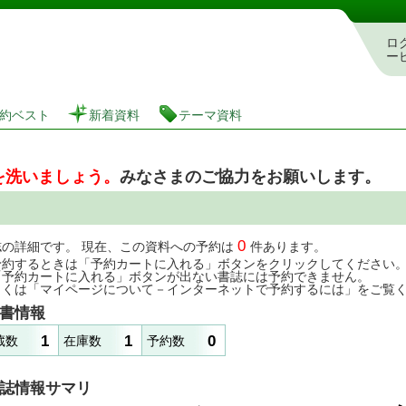
図書館 蔵書検索・予約システム
ロ
ー
約ベスト
新着資料
テーマ資料
を洗いましょう。
みなさまのご協力をお願いします。
0
誌の詳細です。 現在、この資料への予約は
件あります。
予約するときは「予約カートに入れる」ボタンをクリックしてください
「予約カートに入れる」ボタンが出ない書誌には予約できません。
しくは「マイページについて－インターネットで予約するには」をご覧
書情報
1
1
0
蔵数
在庫数
予約数
誌情報サマリ