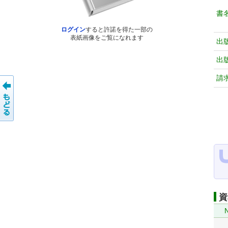
書
ログイン
すると許諾を得た一部の
表紙画像をご覧になれます
出
出
請
資