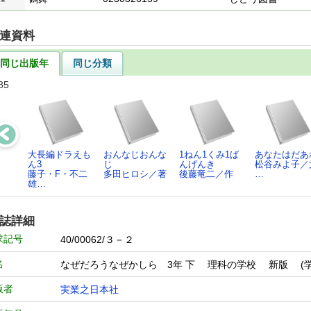
連資料
同じ出版年
同じ分類
85
大長編ドラえも
おんなじおんな
1ねん1くみ1ば
あなたはだあ
ん3
じ
んげんき
松谷みよ子／
藤子・F・不二
多田ヒロシ／著
後藤竜二／作
…
雄…
誌詳細
求記号
40/00062/３－２
名
なぜだろうなぜかしら 3年 下 理科の学校 新版 (学
版者
実業之日本社