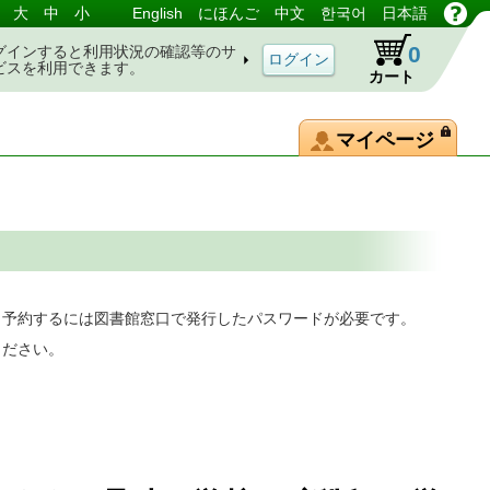
大
中
小
English
にほんご
中文
한국어
日本語
0
グインすると利用状況の確認等のサ
ビスを利用できます。
カート
マイページ
。予約するには図書館窓口で発行したパスワードが必要です。
ください。