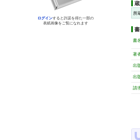
蔵
所
ログイン
すると許諾を得た一部の
表紙画像をご覧になれます
書
書
著
出
出
請