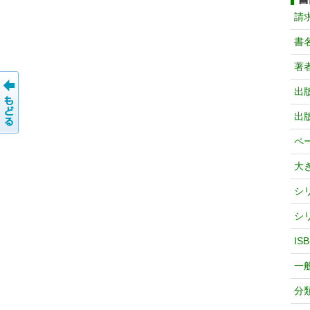
請
書
著
出
出
ペ
大
シ
シ
IS
一
分