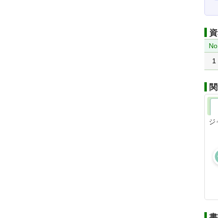
資
No
1
関
ジ
書