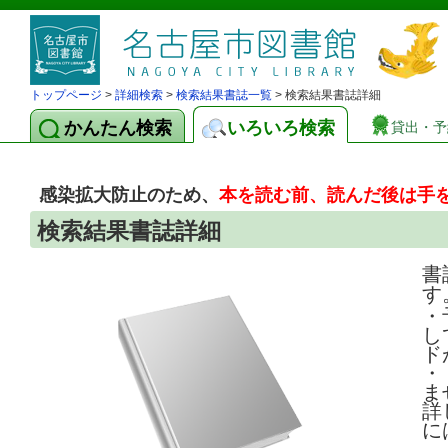
トップページ
>
詳細検索
>
検索結果書誌一覧
> 検索結果書誌詳細
かんたん検索
いろいろ検索
貸出・予
感染拡大防止のため、
本を読む前、読んだ後は手
検索結果書誌詳細
書
す
・
し
ド
・
ま
詳
に