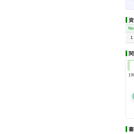
資
No
1
関
19
書