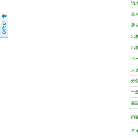
請
書
著
出
出
ペ
大
分
一
書
内
タ