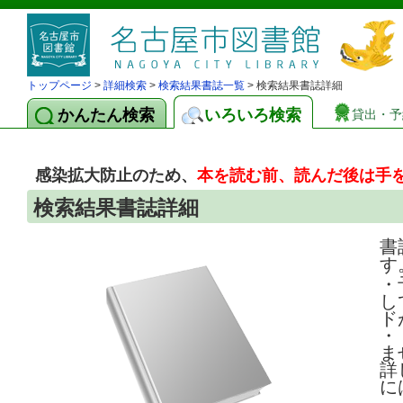
トップページ
>
詳細検索
>
検索結果書誌一覧
> 検索結果書誌詳細
かんたん検索
いろいろ検索
貸出・予
感染拡大防止のため、
本を読む前、読んだ後は手
検索結果書誌詳細
書
す
・
し
ド
・
ま
詳
に