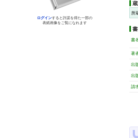
蔵
所
ログイン
すると許諾を得た一部の
表紙画像をご覧になれます
書
書
著
出
出
請