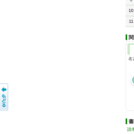
10
11
関
名
書
請