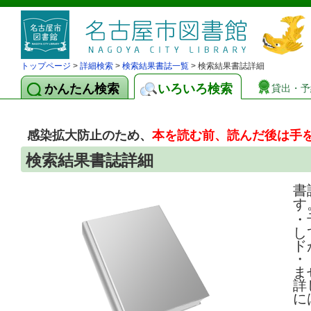
トップページ
>
詳細検索
>
検索結果書誌一覧
> 検索結果書誌詳細
かんたん検索
いろいろ検索
貸出・予
感染拡大防止のため、
本を読む前、読んだ後は手
検索結果書誌詳細
書
す
・
し
ド
・
ま
詳
に