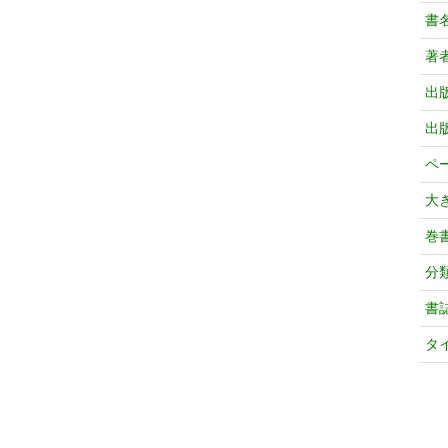
書
著
出
出
ペ
大
巻
分
書
タ