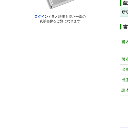
蔵
所
ログイン
すると許諾を得た一部の
表紙画像をご覧になれます
書
書
著
出
出
請