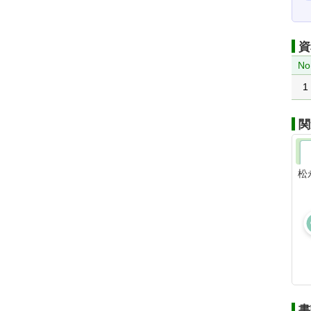
資
No
1
関
松
書