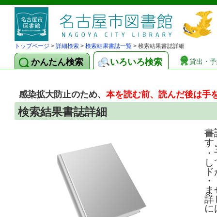
トップページ
>
詳細検索
>
検索結果書誌一覧
> 検索結果書誌詳細
かんたん検索
いろいろ検索
貸出・予
感染拡大防止のため、
本を読む前、読んだ後は手
検索結果書誌詳細
書
す
・
し
ド
・
ま
詳
に