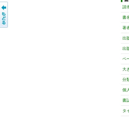
請
書
著
出
出
ペ
大
分
個
書
タ