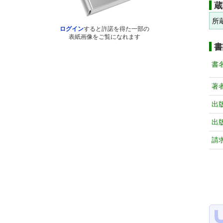
蔵
所
ログイン
すると許諾を得た一部の
表紙画像をご覧になれます
書
書
著
出
出
請