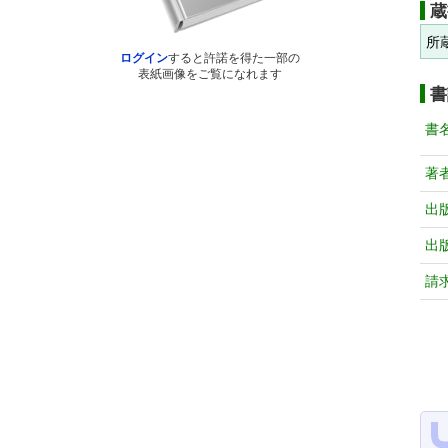
蔵
所
ログイン
すると許諾を得た一部の
表紙画像をご覧になれます
書
書
著
出
出
請