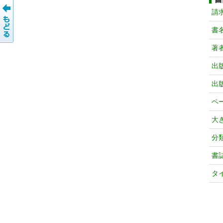
請
書
著
出
出
ペ
大
分
書
タ