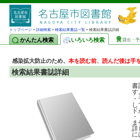
トップページ
>
詳細検索
>
検索結果書誌一覧
> 検索結果書誌詳細
かんたん検索
いろいろ検索
貸出・予
感染拡大防止のため、
本を読む前、読んだ後は手
検索結果書誌詳細
書
す
・
し
ド
・
ま
詳
に