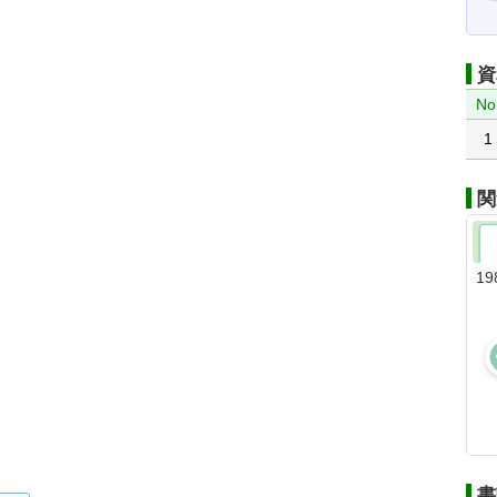
資
No
1
関
19
書