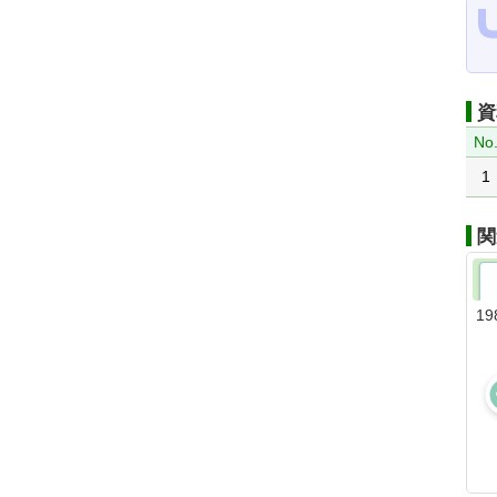
資
No
1
関
19