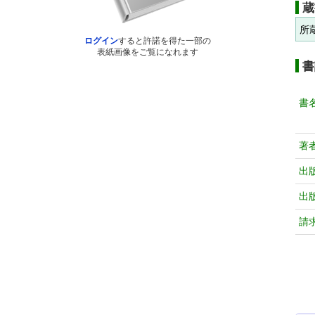
蔵
所
ログイン
すると許諾を得た一部の
表紙画像をご覧になれます
書
書
著
出
出
請