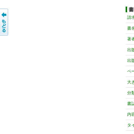
書
請
書
著
出
出
ペ
大
分
書
内
タ