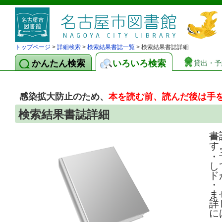
トップページ
>
詳細検索
>
検索結果書誌一覧
> 検索結果書誌詳細
かんたん検索
いろいろ検索
貸出・予
感染拡大防止のため、
本を読む前、読んだ後は手
検索結果書誌詳細
書
す
・
し
ド
・
ま
詳
に