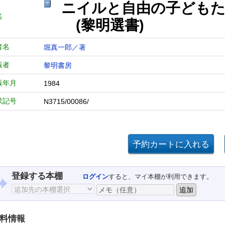
ニイルと自由の子どもた
名
(黎明選書)
者名
堀真一郎／著
版者
黎明書房
版年月
1984
求記号
N3715/00086/
登録する本棚
ログイン
すると、マイ本棚が利用できます。
料情報