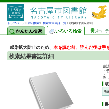
トップページ
>
詳細検索
>
検索結果書誌一覧
> 検索結果書誌詳細
かんたん検索
いろいろ検索
貸出・予
感染拡大防止のため、
本を読む前、読んだ後は手
検索結果書誌詳細
書
・
・
詳
蔵
所
書