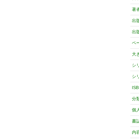
著
出
出
ペ
大
シ
シ
IS
分
個
書
内