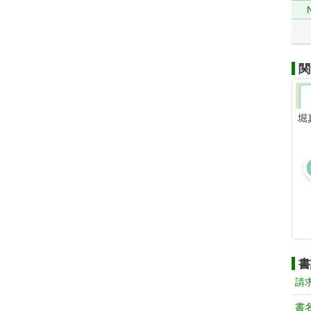
関
堀
書
請
書