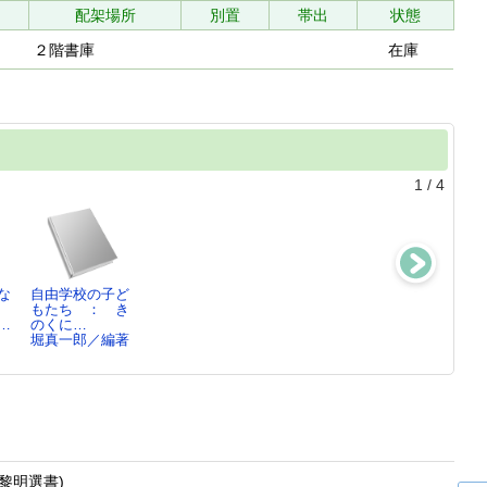
配架場所
別置
帯出
状態
２階書庫
在庫
1
/
4
な
自由学校の子ど
自由学校の設
新訳ニイル選集
新訳ニイル選集
もたち ： き
計 ： きのく
2
1
…
のくに…
に子ども…
ニイル／[著],…
ニイル／[著],…
堀真一郎／編著
堀真一郎／著
黎明選書)