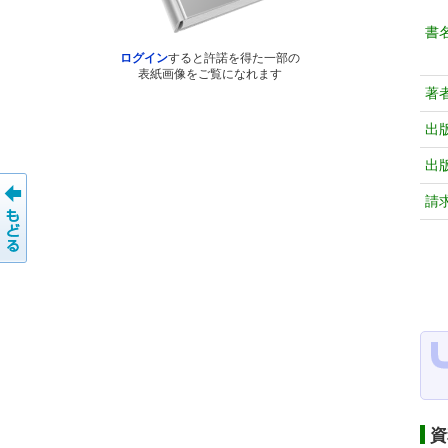
書
ログイン
すると許諾を得た一部の
表紙画像をご覧になれます
著
出
出
請
資