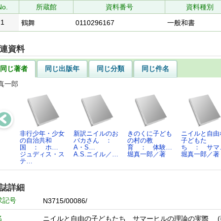
No.
所蔵館
資料番号
資料種別
1
鶴舞
0110296167
一般和書
連資料
同じ著者
同じ出版年
同じ分類
同じ件名
真一郎
非行少年・少女
新訳ニイルのお
きのくに子ども
ニイルと自由
の自治共和
バカさん ：
の村の教
子どもた
国 ： ホ…
A・S…
育 ： 体験…
ち ： サマ
ジュディス・ス
A.S.ニイル／…
堀真一郎／著
堀真一郎／著
テ…
誌詳細
求記号
N3715/00086/
名
ニイルと自由の子どもたち サマーヒルの理論の実際 (