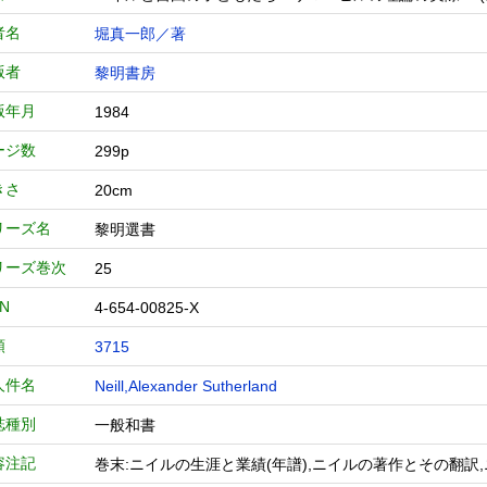
者名
堀真一郎／著
版者
黎明書房
版年月
1984
ージ数
299p
きさ
20cm
リーズ名
黎明選書
リーズ巻次
25
BN
4-654-00825-X
類
3715
人件名
Neill,Alexander Sutherland
誌種別
一般和書
容注記
巻末:ニイルの生涯と業績(年譜),ニイルの著作とその翻