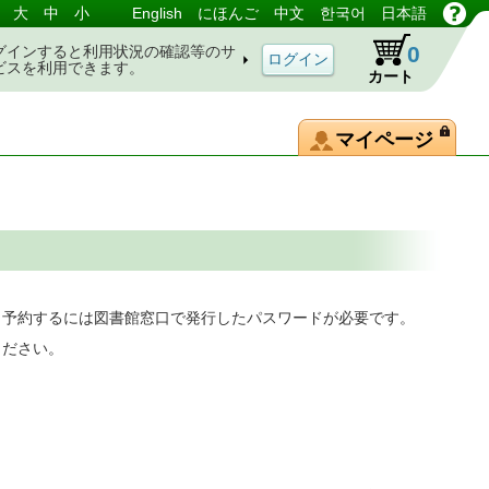
大
中
小
English
にほんご
中文
한국어
日本語
0
グインすると利用状況の確認等のサ
ビスを利用できます。
カート
マイページ
。予約するには図書館窓口で発行したパスワードが必要です。
ください。