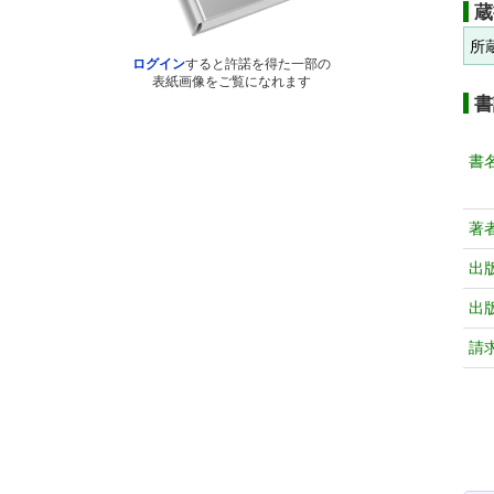
蔵
所
ログイン
すると許諾を得た一部の
表紙画像をご覧になれます
書
書
著
出
出
請