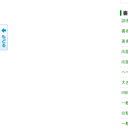
書
請
書
著
出
出
ペ
大
IS
一
分
一