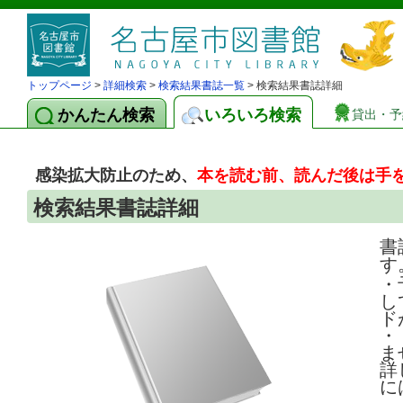
トップページ
>
詳細検索
>
検索結果書誌一覧
> 検索結果書誌詳細
かんたん検索
いろいろ検索
貸出・予
感染拡大防止のため、
本を読む前、読んだ後は手
検索結果書誌詳細
書
す
・
し
ド
・
ま
詳
に