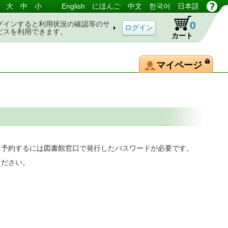
大
中
小
English
にほんご
中文
한국어
日本語
0
グインすると利用状況の確認等のサ
ビスを利用できます。
カート
マイページ
。予約するには図書館窓口で発行したパスワードが必要です。
ください。