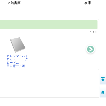
２階書庫
在庫
1
/
4
・
ヒロシマ・パイ
ワールド・エン
国際企業の主役
社風恐るベ
ロット ： ク
タープライ
たち
し ： 三菱電
ロード…
ズ ： 企…
田口憲一／著
機苦闘物語
田口憲一／著
田口憲一／著
田口憲一／著