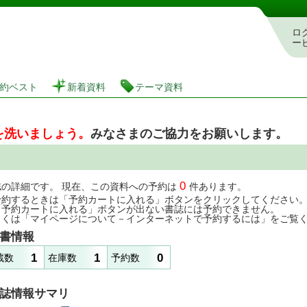
図書館 蔵書検索・予約システム
ロ
ー
約ベスト
新着資料
テーマ資料
を洗いましょう。
みなさまのご協力をお願いします。
0
誌の詳細です。 現在、この資料への予約は
件あります。
予約するときは「予約カートに入れる」ボタンをクリックしてください
「予約カートに入れる」ボタンが出ない書誌には予約できません。
しくは「マイページについて－インターネットで予約するには」をご覧
書情報
1
1
0
蔵数
在庫数
予約数
誌情報サマリ