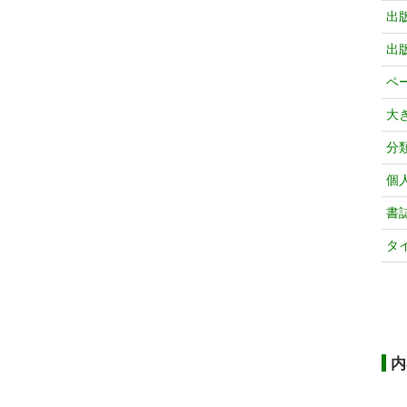
出
出
ペ
大
分
個
書
タ
内