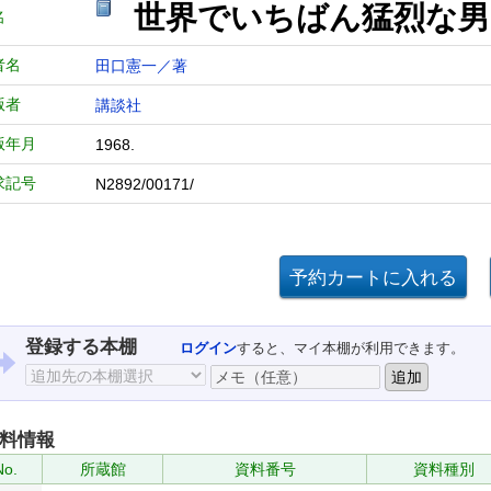
世界でいちばん猛烈な男
名
者名
田口憲一／著
版者
講談社
版年月
1968.
求記号
N2892/00171/
登録する本棚
ログイン
すると、マイ本棚が利用できます。
料情報
No.
所蔵館
資料番号
資料種別