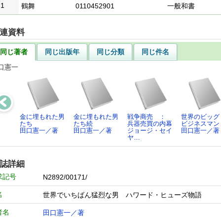
1
鶴舞
0110452901
一般和書
連資料
同じ著者
同じ出版年
同じ分類
同じ件名
口憲一
金に埋もれた男
金に埋もれた男
戦争商売 ：
世界のビッグ
たち
たち続
兵器売買の内幕
ビジネスマン
田口憲一／著
田口憲一／著
ジョージ・セイ
田口憲一／著
ヤ…
誌詳細
求記号
N2892/00171/
名
世界でいちばん猛烈な男 ハワード・ヒューズ物語
者名
田口憲一／著