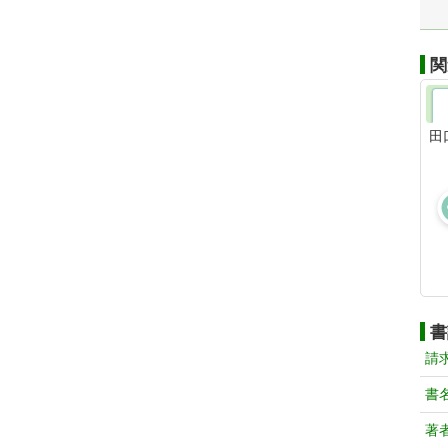
関
田
書
請
書
著