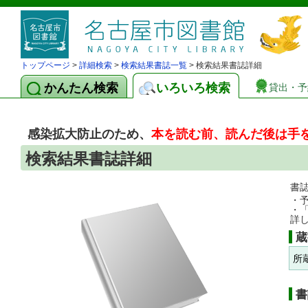
トップページ
>
詳細検索
>
検索結果書誌一覧
> 検索結果書誌詳細
かんたん検索
いろいろ検索
貸出・予
感染拡大防止のため、
本を読む前、読んだ後は手
検索結果書誌詳細
書
・
・
詳
蔵
所
書