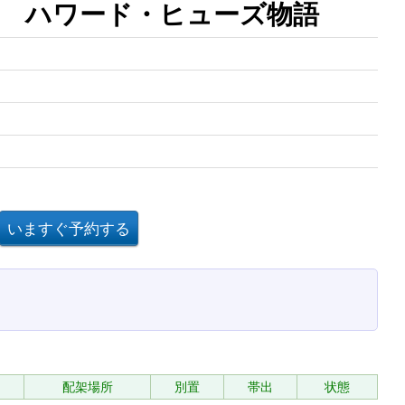
 ハワード・ヒューズ物語
配架場所
別置
帯出
状態