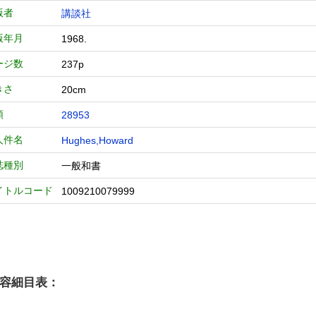
版者
講談社
版年月
1968.
ージ数
237p
きさ
20cm
類
28953
人件名
Hughes,Howard
誌種別
一般和書
イトルコード
1009210079999
容細目表：