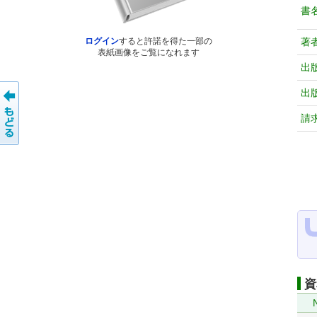
書
著
ログイン
すると許諾を得た一部の
表紙画像をご覧になれます
出
出
請
資