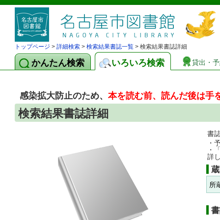
トップページ
>
詳細検索
>
検索結果書誌一覧
> 検索結果書誌詳細
かんたん検索
いろいろ検索
貸出・予
感染拡大防止のため、
本を読む前、読んだ後は手
検索結果書誌詳細
書
・
・
詳
蔵
所
書