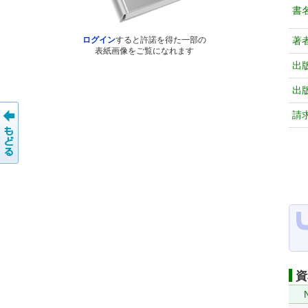
書
著
ログイン
すると許諾を得た一部の
表紙画像をご覧になれます
出
出
請
資