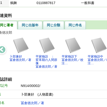
1
鶴舞
0110887817
一般和書
連資料
同じ著者
同じ出版年
同じ分類
同じ件名
倉徳次郎
卜部兼好
平家物語 ：
平家物語下
平家物語中
冨倉徳次郎／著
変革期の人間群
冨倉徳次郎／校
冨倉徳次郎／
像
注…
注…
冨倉徳次郎／著
誌詳細
求記号
N914/00002/
名
卜部兼好 (人物叢書)
者名
冨倉徳次郎／著