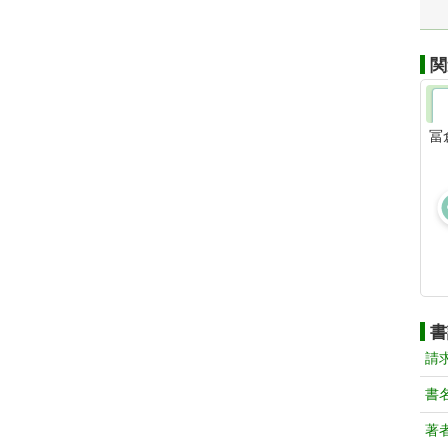
関
冨
書
請
書
著