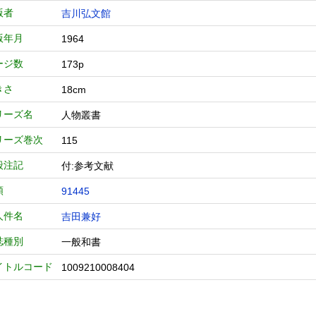
版者
吉川弘文館
版年月
1964
ージ数
173p
きさ
18cm
リーズ名
人物叢書
リーズ巻次
115
般注記
付:参考文献
類
91445
人件名
吉田兼好
誌種別
一般和書
イトルコード
1009210008404