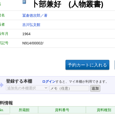
卜部兼好 (人物叢書)
名
者名
冨倉徳次郎／著
版者
吉川弘文館
版年月
1964
求記号
N914/00002/
登録する本棚
ログイン
すると、マイ本棚が利用できます。
料情報
No.
所蔵館
資料番号
資料種別