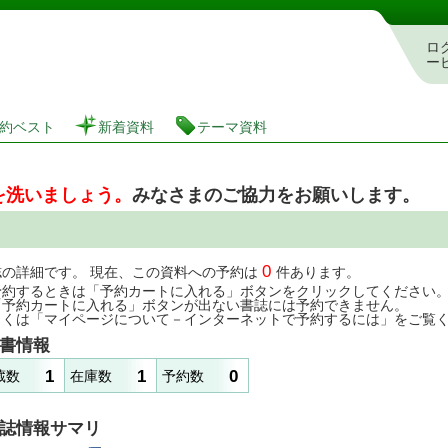
図書館 蔵書検索・予約システム
ロ
ー
約ベスト
新着資料
テーマ資料
を洗いましょう。
みなさまのご協力をお願いします。
0
誌の詳細です。 現在、この資料への予約は
件あります。
予約するときは「予約カートに入れる」ボタンをクリックしてください
「予約カートに入れる」ボタンが出ない書誌には予約できません。
しくは「マイページについて－インターネットで予約するには」をご覧
書情報
1
1
0
蔵数
在庫数
予約数
誌情報サマリ