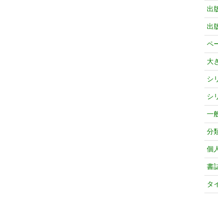
出
出
ペ
大
シ
シ
一
分
個
書
タ