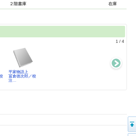
２階書庫
在庫
1
/
4
平家物語上
王朝の悲
とはずがたり
平家物語全注釈
校
冨倉徳次郎／校
歌 ： 建礼門
後深草院二条／
下巻-第2
注…
院右京大夫
著…
冨倉徳次郎／著
冨倉徳次郎／著