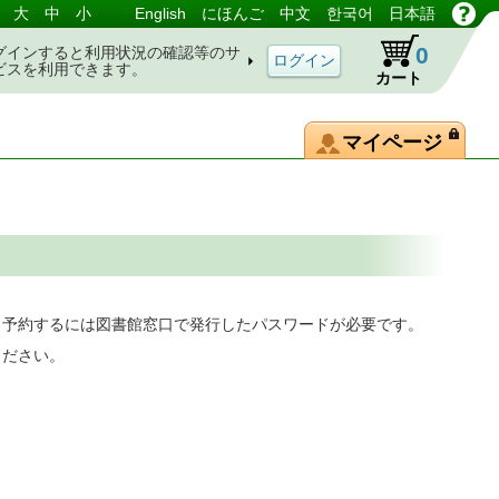
大
中
小
English
にほんご
中文
한국어
日本語
0
グインすると利用状況の確認等のサ
ビスを利用できます。
カート
マイページ
。予約するには図書館窓口で発行したパスワードが必要です。
ください。