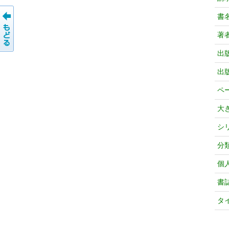
書
著
出
出
ペ
大
シ
分
個
書
タ