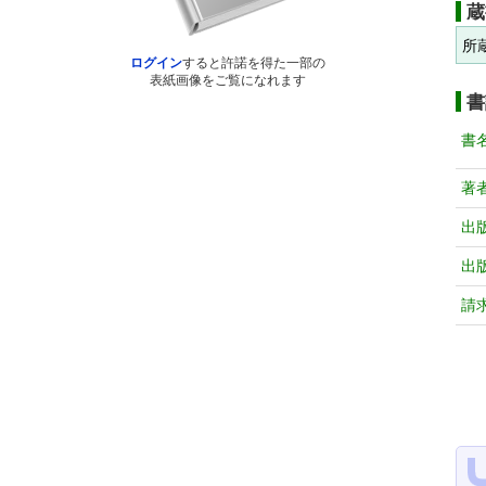
蔵
所
ログイン
すると許諾を得た一部の
表紙画像をご覧になれます
書
書
著
出
出
請