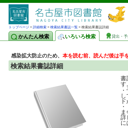
トップページ
>
詳細検索
>
検索結果書誌一覧
> 検索結果書誌詳細
かんたん検索
いろいろ検索
貸出・予
感染拡大防止のため、
本を読む前、読んだ後は手
検索結果書誌詳細
書
す
・
し
ド
・
ま
詳
に