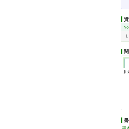
資
No
1
関
川
書
請