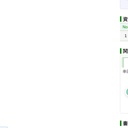
資
No
1
関
串
書