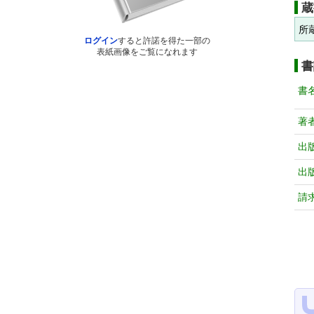
蔵
所
ログイン
すると許諾を得た一部の
表紙画像をご覧になれます
書
書
著
出
出
請