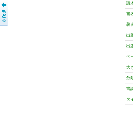
請
書
著
出
出
ペ
大
分
書
タ