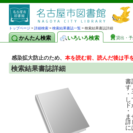
トップページ
>
詳細検索
>
検索結果書誌一覧
> 検索結果書誌詳細
かんたん検索
いろいろ検索
貸出・予
感染拡大防止のため、
本を読む前、読んだ後は手
検索結果書誌詳細
書
す
・
し
ド
・
ま
詳
に