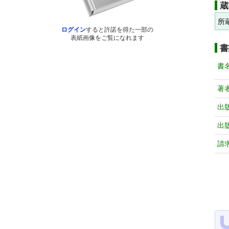
蔵
所
ログイン
すると許諾を得た一部の
表紙画像をご覧になれます
書
書
著
出
出
請