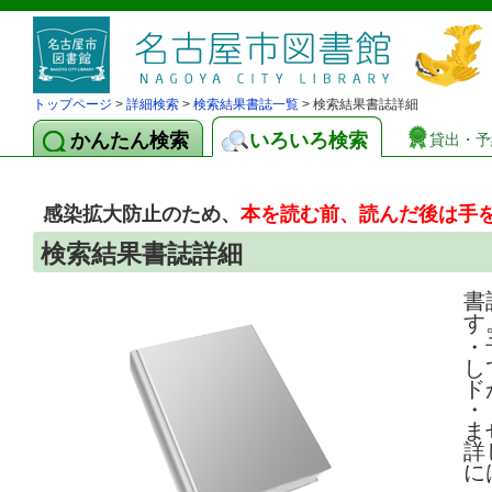
トップページ
>
詳細検索
>
検索結果書誌一覧
> 検索結果書誌詳細
かんたん検索
いろいろ検索
貸出・予
感染拡大防止のため、
本を読む前、読んだ後は手
検索結果書誌詳細
書
す
・
し
ド
・
ま
詳
に