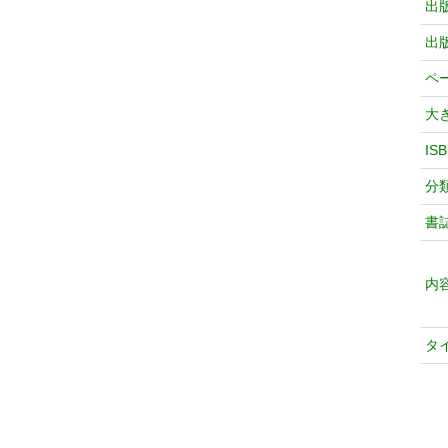
出
出
ペ
大
IS
分
書
内
タ