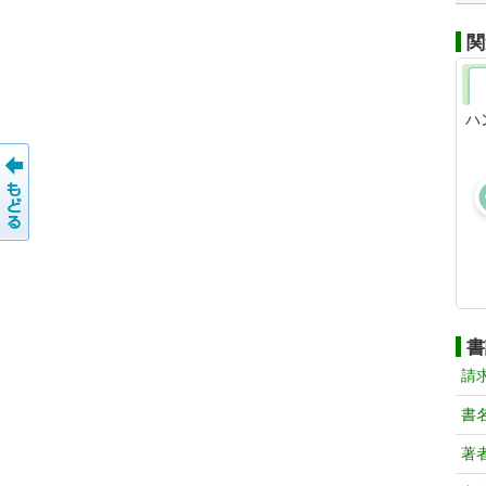
関
ハ
書
請
書
著