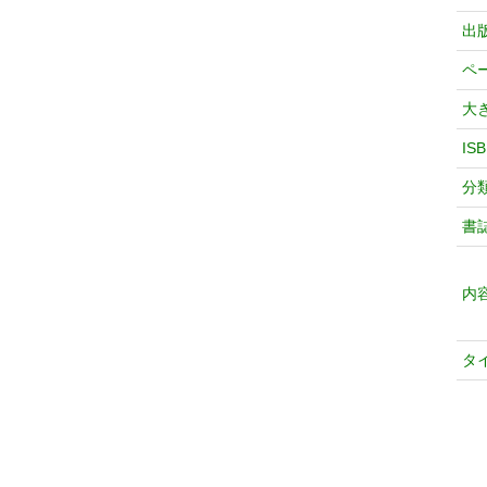
出
ペ
大
IS
分
書
内
タ