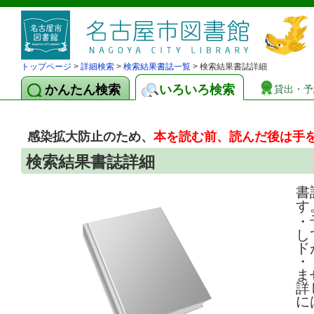
トップページ
>
詳細検索
>
検索結果書誌一覧
> 検索結果書誌詳細
かんたん検索
いろいろ検索
貸出・予
感染拡大防止のため、
本を読む前、読んだ後は手
検索結果書誌詳細
書
す
・
し
ド
・
ま
詳
に