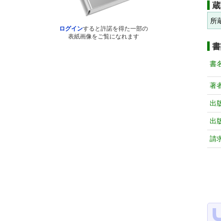
蔵
所
ログイン
すると許諾を得た一部の
表紙画像をご覧になれます
書
書
著
出
出
請