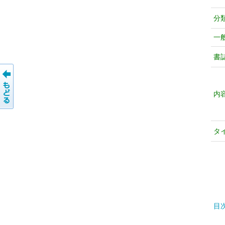
分
一
書
内
タ
目