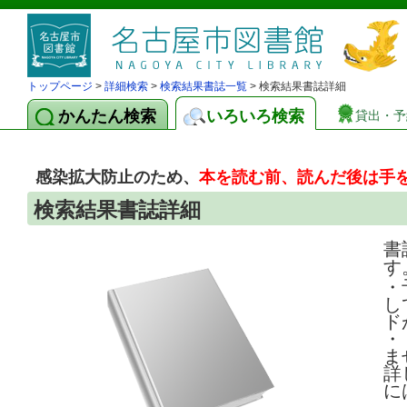
トップページ
>
詳細検索
>
検索結果書誌一覧
> 検索結果書誌詳細
かんたん検索
いろいろ検索
貸出・予
感染拡大防止のため、
本を読む前、読んだ後は手
検索結果書誌詳細
書
す
・
し
ド
・
ま
詳
に