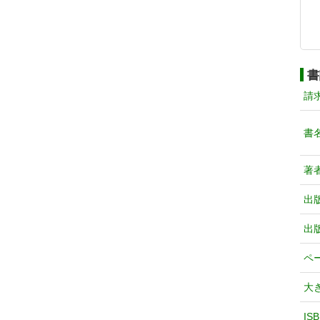
書
請
書
著
出
出
ペ
大
IS