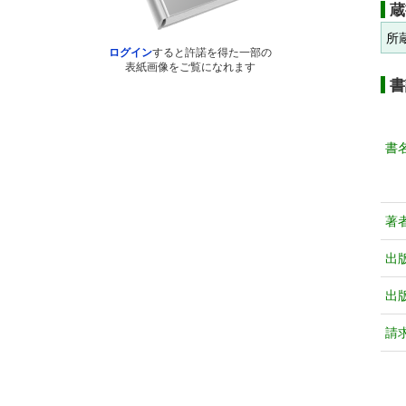
蔵
所
ログイン
すると許諾を得た一部の
表紙画像をご覧になれます
書
書
著
出
出
請