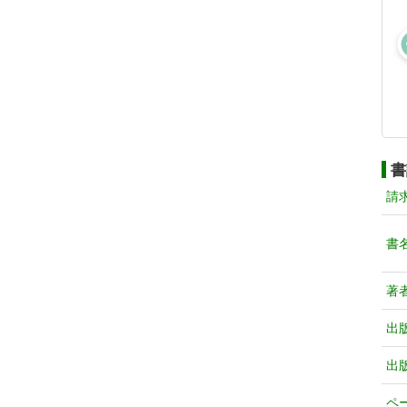
書
請
書
著
出
出
ペ