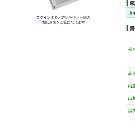
蔵
所
ログイン
すると許諾を得た一部の
表紙画像をご覧になれます
書
書
著
出
出
請