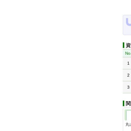
資
No
1
2
3
関
丸