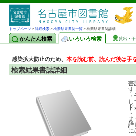
トップページ
>
詳細検索
>
検索結果書誌一覧
> 検索結果書誌詳細
かんたん検索
いろいろ検索
貸出・予
感染拡大防止のため、
本を読む前、読んだ後は手
検索結果書誌詳細
書
す
・
し
ド
・
ま
詳
に