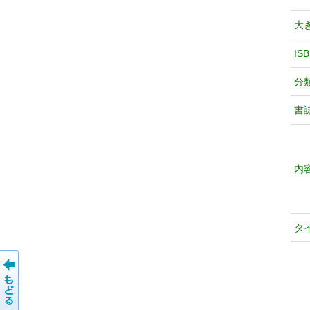
大
IS
分
書
内
タ