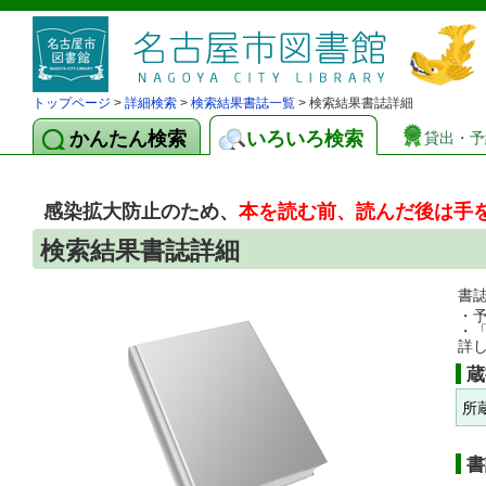
トップページ
>
詳細検索
>
検索結果書誌一覧
> 検索結果書誌詳細
かんたん検索
いろいろ検索
貸出・予
感染拡大防止のため、
本を読む前、読んだ後は手
検索結果書誌詳細
書
・
・
詳
蔵
所
書