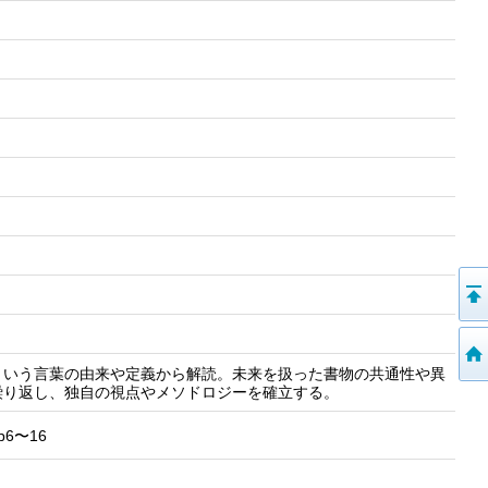
という言葉の由来や定義から解読。未来を扱った書物の共通性や異
繰り返し、独自の視点やメソドロジーを確立する。
6〜16