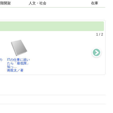
２階開架
人文・社会
在庫
1
/
2
の
ITの仕事に就い
最新AI・5G・IC
最新電子部品業
エネルギー業界
：
たら「最低限」
業界大研究
界大研究
大研究
知っ…
南龍太／著
南龍太／著
南龍太／著
南龍太／著