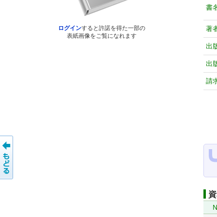
書
著
ログイン
すると許諾を得た一部の
表紙画像をご覧になれます
出
出
請
資
N