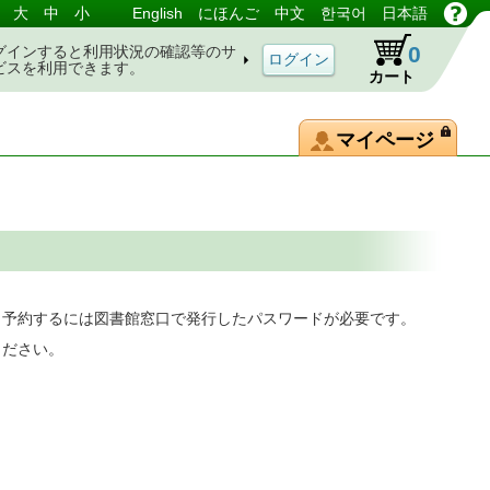
大
中
小
English
にほんご
中文
한국어
日本語
0
グインすると利用状況の確認等のサ
ビスを利用できます。
カート
マイページ
。予約するには図書館窓口で発行したパスワードが必要です。
ください。