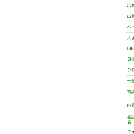
出
出
ペ
大
IS
原
分
一
書
内
書
表
タ