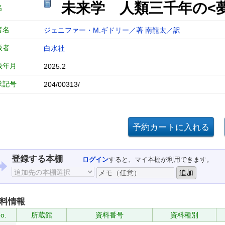
未来学 人類三千年の<
名
者名
ジェニファー・M.ギドリー／著
南龍太／訳
版者
白水社
版年月
2025.2
求記号
204/00313/
登録する本棚
ログイン
すると、マイ本棚が利用できます。
料情報
o.
所蔵館
資料番号
資料種別