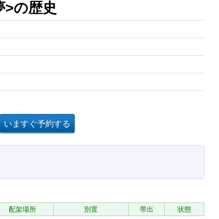
夢>の歴史
配架場所
別置
帯出
状態