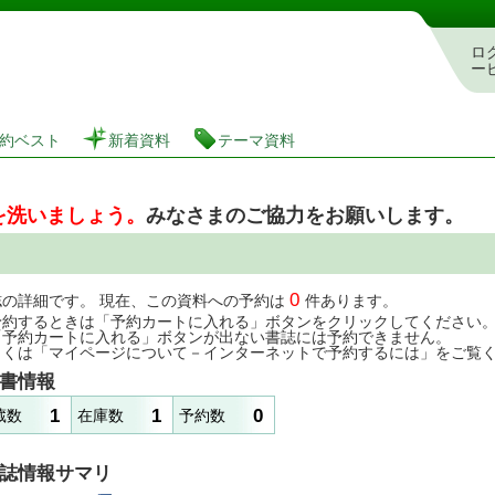
図書館 蔵書検索・予約システム
ロ
ー
約ベスト
新着資料
テーマ資料
を洗いましょう。
みなさまのご協力をお願いします。
0
誌の詳細です。 現在、この資料への予約は
件あります。
予約するときは「予約カートに入れる」ボタンをクリックしてください
「予約カートに入れる」ボタンが出ない書誌には予約できません。
しくは「マイページについて－インターネットで予約するには」をご覧
書情報
1
1
0
蔵数
在庫数
予約数
誌情報サマリ