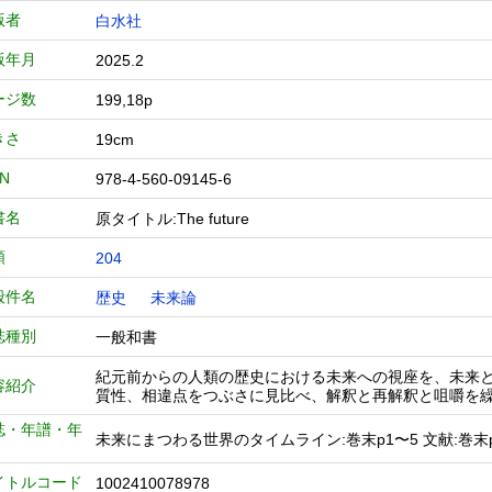
版者
白水社
版年月
2025.2
ージ数
199,18p
きさ
19cm
BN
978-4-560-09145-6
書名
原タイトル:The future
類
204
般件名
歴史
未来論
誌種別
一般和書
紀元前からの人類の歴史における未来への視座を、未来
容紹介
質性、相違点をつぶさに見比べ、解釈と再解釈と咀嚼を
誌・年譜・年
未来にまつわる世界のタイムライン:巻末p1〜5 文献:巻末p
イトルコード
1002410078978