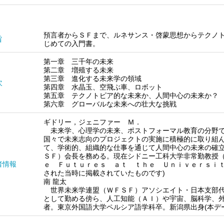
預言者からＳＦまで、ルネサンス・啓蒙思想からテクノ
旨
じめての入門書。
第一章 三千年の未来
第二章 増殖する未来
第三章 進化する未来学の領域
次
第四章 水晶玉、空飛ぶ車、ロボット
第五章 テクノトピア的な未来か、人間中心の未来か？
第六章 グローバルな未来への壮大な挑戦
ギドリー，ジェニファー Ｍ．
未来学、心理学の未来、ポストフォーマル教育の分野で
国々で未来志向のプロジェクトの実施に積極的に取り組
て、学術的、組織的な仕事を通じて人間中心の未来の確
ＳＦ）会長を務める。現在シドニー工科大学非常勤教授
者情報
ｅ Ｆｕｔｕｒｅｓ ａｔ ｔｈｅ Ｕｎｉｖｅｒｓｉｔ
された当時に掲載されていたものです)
南 龍太
世界未来学連盟（ＷＦＳＦ）アソシエイト・日本支部代
として勤める傍ら、人工知能（ＡＩ）や宇宙、脳科学、
者。東京外国語大学ペルシア語学科卒。新潟県出身(本デ