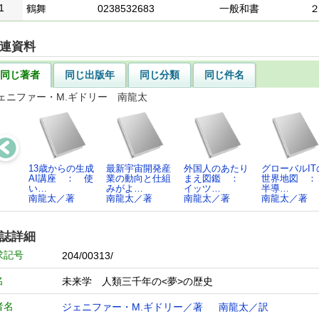
1
鶴舞
0238532683
一般和書
連資料
同じ著者
同じ出版年
同じ分類
同じ件名
ェニファー・M.ギドリー 南龍太
13歳からの生成
最新宇宙開発産
外国人のあたり
グローバルIT
AI講座 ： 使
業の動向と仕組
まえ図鑑 ：
世界地図 
い…
みがよ…
イッツ…
半導…
南龍太／著
南龍太／著
南龍太／著
南龍太／著
誌詳細
求記号
204/00313/
名
未来学 人類三千年の<夢>の歴史
者名
ジェニファー・M.ギドリー／著
南龍太／訳