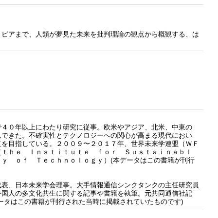
トピアまで、人類が夢見た未来を批判理論の観点から概観する、は
４０年以上にわたり研究に従事。欧米やアジア、北米、中東の
んできた。不確実性とテクノロジーへの関心が高まる現代におい
立を目指している。２００９〜２０１７年、世界未来学連盟（ＷＦ
（ｔｈｅ Ｉｎｓｔｉｔｕｔｅ ｆｏｒ Ｓｕｓｔａｉｎａｂｌ
ｙ ｏｆ Ｔｅｃｈｎｏｌｏｇｙ）(本データはこの書籍が刊行
表、日本未来学会理事。大手情報通信シンクタンクの主任研究員
外国人の多文化共生に関する記事や書籍を執筆。元共同通信社記
ータはこの書籍が刊行された当時に掲載されていたものです)