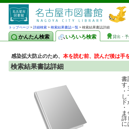
トップページ
>
詳細検索
>
検索結果書誌一覧
> 検索結果書誌詳細
かんたん検索
いろいろ検索
貸出・予
感染拡大防止のため、
本を読む前、読んだ後は手
検索結果書誌詳細
書
す
・
し
ド
・
ま
詳
に