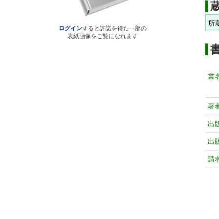
所
ログイン
すると許諾を得た一部の
表紙画像をご覧になれます
書
著
出
出
請