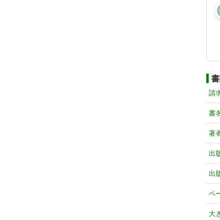
書
請
書
著
出
出
ペ
大