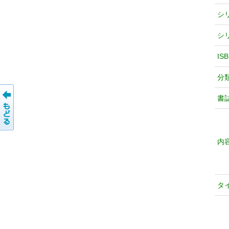
シ
シ
IS
分
書
内
タ