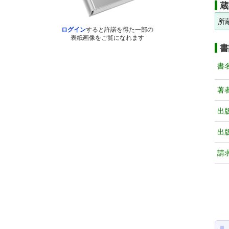
蔵
所
ログイン
すると許諾を得た一部の
表紙画像をご覧になれます
書
書
著
出
出
請