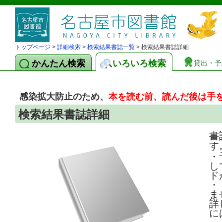
トップページ
>
詳細検索
>
検索結果書誌一覧
> 検索結果書誌詳細
かんたん検索
いろいろ検索
貸出・予
感染拡大防止のため、
本を読む前、読んだ後は手
検索結果書誌詳細
書
す
・
し
ド
・
ま
詳
に