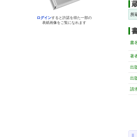
所
ログイン
すると許諾を得た一部の
表紙画像をご覧になれます
書
著
出
出
請