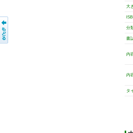
大
IS
分
書
内
内
タ