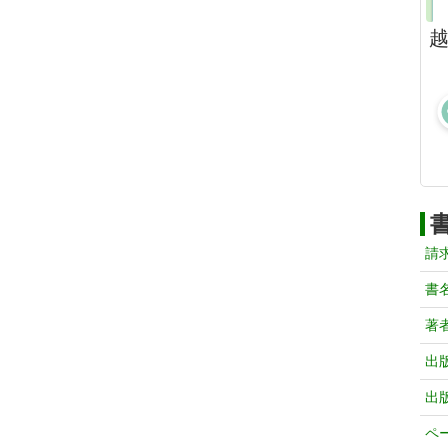
請
書
著
出
出
ペ