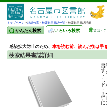
トップページ
>
詳細検索
>
検索結果書誌一覧
> 検索結果書誌詳細
かんたん検索
いろいろ検索
貸出・予
感染拡大防止のため、
本を読む前、読んだ後は手
検索結果書誌詳細
書
す
・
し
ド
・
ま
詳
に