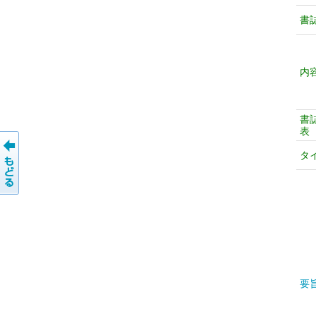
書
内
書
表
タ
要