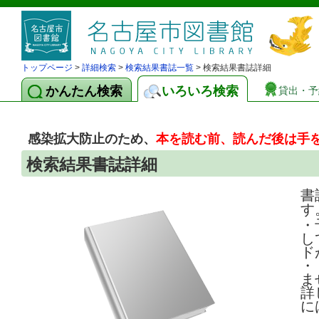
トップページ
>
詳細検索
>
検索結果書誌一覧
> 検索結果書誌詳細
かんたん検索
いろいろ検索
貸出・予
感染拡大防止のため、
本を読む前、読んだ後は手
検索結果書誌詳細
書
す
・
し
ド
・
ま
詳
に