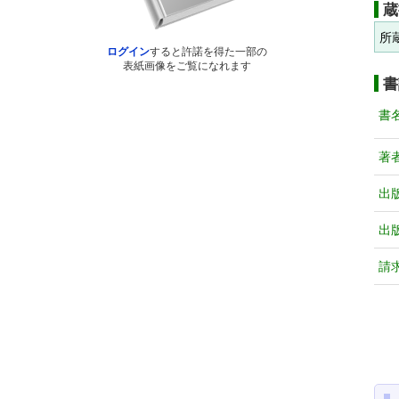
蔵
所
ログイン
すると許諾を得た一部の
表紙画像をご覧になれます
書
書
著
出
出
請