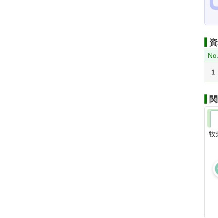
資
No
1
関
牧