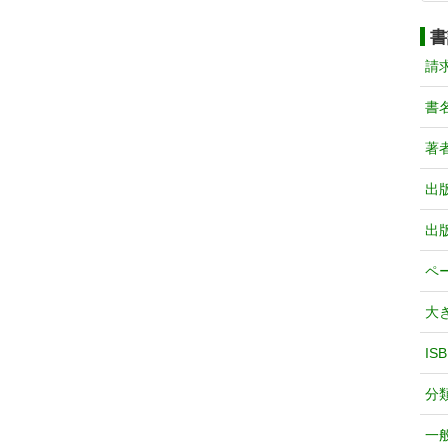
書
請
書
著
出
出
ペ
大
IS
分
一