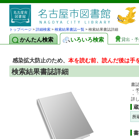
トップページ
>
詳細検索
>
検索結果書誌一覧
> 検索結果書誌詳細
かんたん検索
いろいろ検索
貸出・予
感染拡大防止のため、
本を読む前、読んだ後は手
検索結果書誌詳細
書
・
・
詳
蔵
所
書