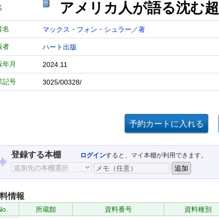
アメリカ人が語る沈む超
名
者名
マックス・フォン・シュラー／著
版者
ハート出版
版年月
2024.11
求記号
3025/00328/
登録する本棚
ログイン
すると、マイ本棚が利用できます。
料情報
No.
所蔵館
資料番号
資料種別