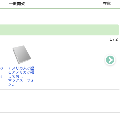
一般開架
在庫
1
/
2
の
アメリカ人が語
「太平洋戦争」
るアメリカが隠
アメリカに嵌め
ォ
してお…
られた…
マックス・フォ
マックス・フォ
ン…
ン…