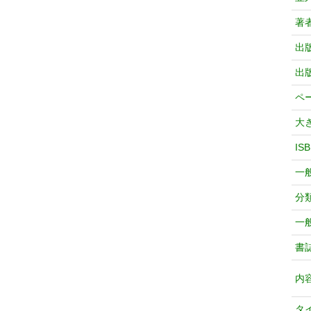
著
出
出
ペ
大
IS
一
分
一
書
内
タ