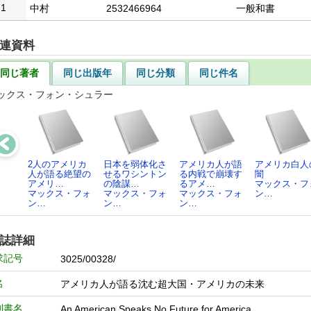
1
中村
2532466964
一般和書
連資料
同じ著者
同じ出版年
同じ分類
同じ件名
ックス・フォン・シュラー
2人のアメリカ
日本を弱体化さ
アメリカ人が語
アメリカ白人
人が語る絶望の
せるワシントン
る内戦で崩壊す
闇
アメリ…
の陰謀…
るアメ…
マックス・フ
マックス・フォ
マックス・フォ
マックス・フォ
ン…
ン…
ン…
ン…
誌詳細
求記号
3025/00328/
名
アメリカ人が語る沈む超大国・アメリカの未来
列書名
An American Speaks No Future for America