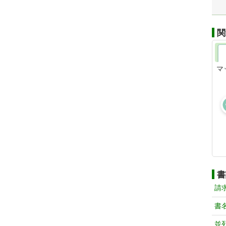
関
マ
書
請
書
並