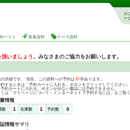
図書館 蔵書検索・予約システム
ロ
ー
約ベスト
新着資料
テーマ資料
を洗いましょう。
みなさまのご協力をお願いします。
0
誌の詳細です。 現在、この資料への予約は
件あります。
予約するときは「予約カートに入れる」ボタンをクリックしてください
「予約カートに入れる」ボタンが出ない書誌には予約できません。
しくは「マイページについて－インターネットで予約するには」をご覧
書情報
1
1
0
蔵数
在庫数
予約数
誌情報サマリ