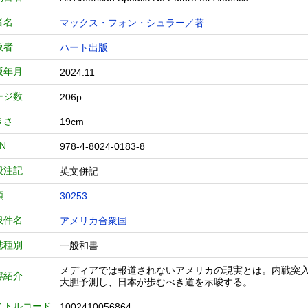
者名
マックス・フォン・シュラー／著
版者
ハート出版
版年月
2024.11
ージ数
206p
きさ
19cm
BN
978-4-8024-0183-8
般注記
英文併記
類
30253
般件名
アメリカ合衆国
誌種別
一般和書
メディアでは報道されないアメリカの現実とは。内戦突
容紹介
大胆予測し、日本が歩むべき道を示唆する。
イトルコード
1002410056864