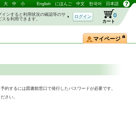
大
中
小
English
にほんご
中文
한국어
日本語
0
グインすると利用状況の確認等のサ
ビスを利用できます。
カート
マイページ
。予約するには図書館窓口で発行したパスワードが必要です。
ください。