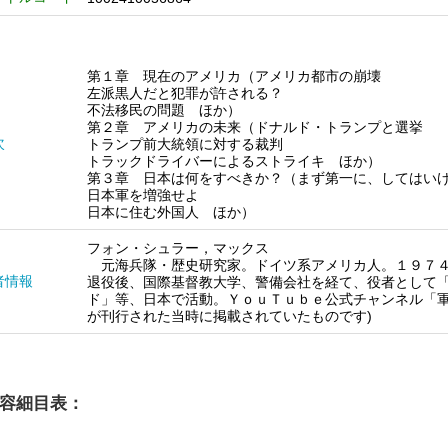
第１章 現在のアメリカ（アメリカ都市の崩壊
左派黒人だと犯罪が許される？
不法移民の問題 ほか）
第２章 アメリカの未来（ドナルド・トランプと選挙
次
トランプ前大統領に対する裁判
トラックドライバーによるストライキ ほか）
第３章 日本は何をすべきか？（まず第一に、してはい
日本軍を増強せよ
日本に住む外国人 ほか）
フォン・シュラー，マックス
元海兵隊・歴史研究家。ドイツ系アメリカ人。１９７４
者情報
退役後、国際基督教大学、警備会社を経て、役者として
ド」等、日本で活動。ＹｏｕＴｕｂｅ公式チャンネル「軍
が刊行された当時に掲載されていたものです)
容細目表：