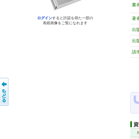
書
著
ログイン
すると許諾を得た一部の
表紙画像をご覧になれます
出
出
請
資