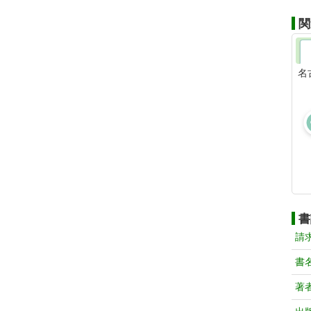
関
名
書
請
書
著