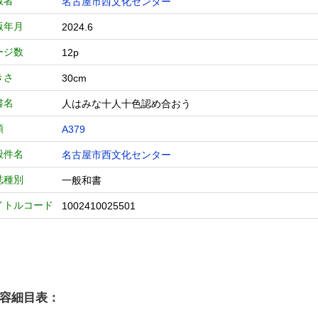
版者
名古屋市西文化センター
版年月
2024.6
ージ数
12p
きさ
30cm
書名
人はみな十人十色認め合おう
類
A379
般件名
名古屋市西文化センター
誌種別
一般和書
イトルコード
1002410025501
容細目表：