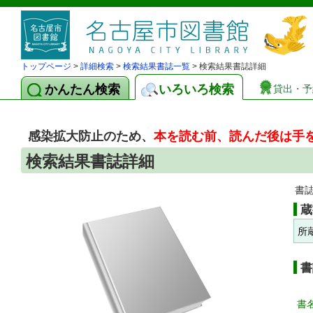
トップページ
>
詳細検索
>
検索結果書誌一覧
> 検索結果書誌詳細
かんたん検索
いろいろ検索
貸出・予
感染拡大防止のため、
本を読む前、読んだ後は手
検索結果書誌詳細
書
蔵
所
書
書