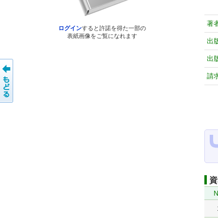
著
ログイン
すると許諾を得た一部の
表紙画像をご覧になれます
出
出
請
資
N