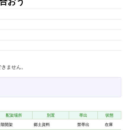
合おう
できません。
配架場所
別置
帯出
状態
２階開架
郷土資料
禁帯出
在庫