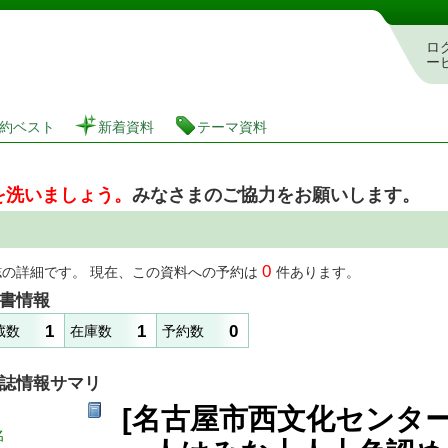
図書館 蔵書検索・予約システム
ロ
ー
約ベスト
新着資料
テーマ資料
を洗いましょう。
みなさまのご協力をお願いします。
0
誌の詳細です。 現在、この資料への予約は
件あります。
書情報
1
1
0
蔵数
在庫数
予約数
誌情報サマリ
[名古屋市西文化センタ
名