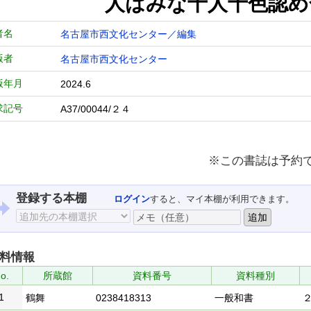
人はみな十人十色認め
者名
名古屋市西文化センター／編集
版者
名古屋市西文化センター
版年月
2024.6
求記号
A37/00044/２４
※この書誌は予約
登録する本棚
ログイン
すると、マイ本棚が利用できます。
料情報
o.
所蔵館
資料番号
資料種別
1
鶴舞
0238418313
一般和書