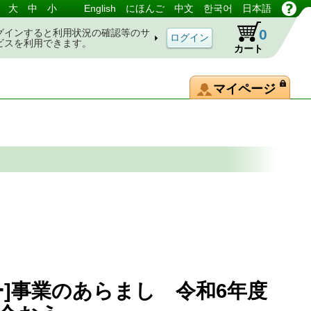
大
中
小
English
にほんご
中文
한국어
日本語
0
グインすると利用状況の確認等のサ
ビスを利用できます。
カート
マイページ
ー]事業のあらまし 令和6年度