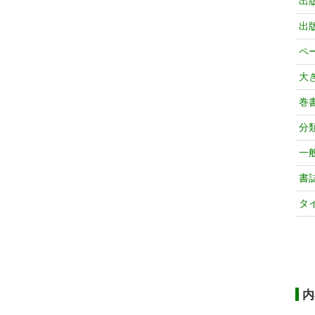
出
出
ペ
大
巻
分
一
書
タ
内