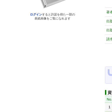
著
ログイン
すると許諾を得た一部の
表紙画像をご覧になれます
出
出
請
資
No
1