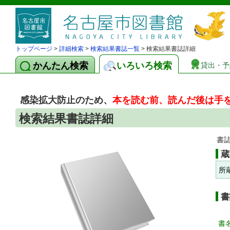
トップページ
>
詳細検索
>
検索結果書誌一覧
> 検索結果書誌詳細
かんたん検索
いろいろ検索
貸出・予
感染拡大防止のため、
本を読む前、読んだ後は手
検索結果書誌詳細
書
蔵
所
書
書