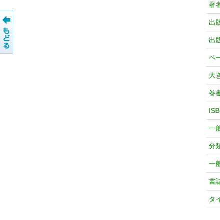
著
出
出
ペ
大
巻
IS
一
分
一
書
タ