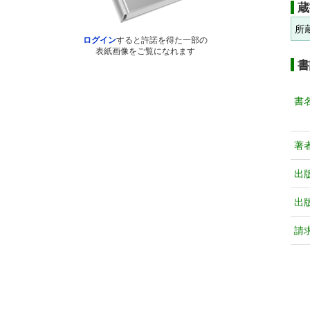
蔵
所
ログイン
すると許諾を得た一部の
表紙画像をご覧になれます
書
書
著
出
出
請