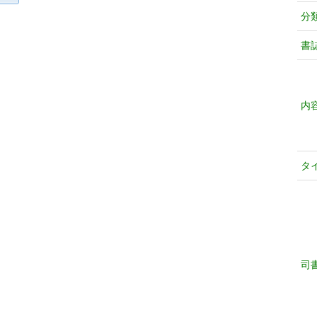
分
書
内
タ
司