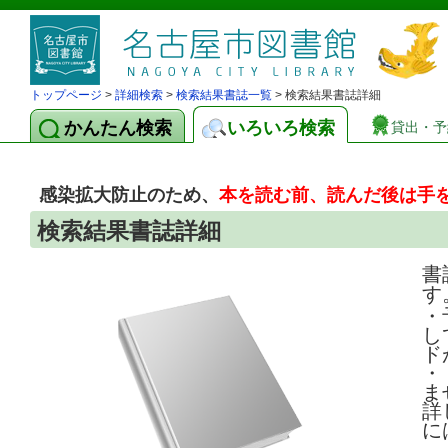
トップページ
>
詳細検索
>
検索結果書誌一覧
> 検索結果書誌詳細
かんたん検索
いろいろ検索
貸出・予
感染拡大防止のため、
本を読む前、読んだ後は手
検索結果書誌詳細
書
す
・
し
ド
・
ま
詳
に