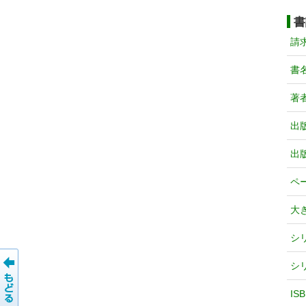
書
請
書
著
出
出
ペ
大
シ
シ
IS