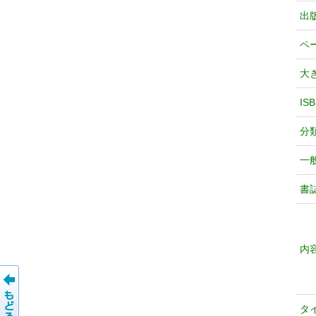
出
ペ
大
IS
分
一
書
内
タ