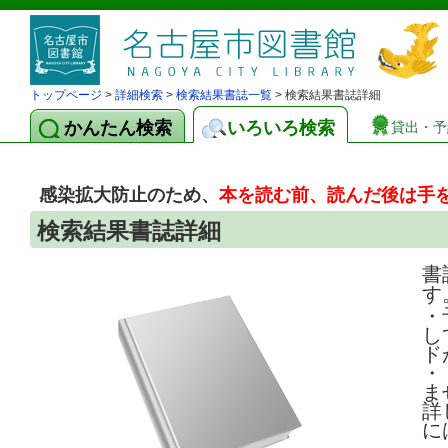
トップページ
>
詳細検索
>
検索結果書誌一覧
> 検索結果書誌詳細
かんたん検索
いろいろ検索
貸出・予
感染拡大防止のため、
本を読む前、読んだ後は手
検索結果書誌詳細
書
す
・
し
ド
・
ま
詳
に