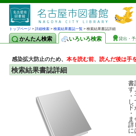
トップページ
>
詳細検索
>
検索結果書誌一覧
> 検索結果書誌詳細
かんたん検索
いろいろ検索
貸出・予
感染拡大防止のため、
本を読む前、読んだ後は手
検索結果書誌詳細
書
す
・
し
ド
・
ま
詳
に