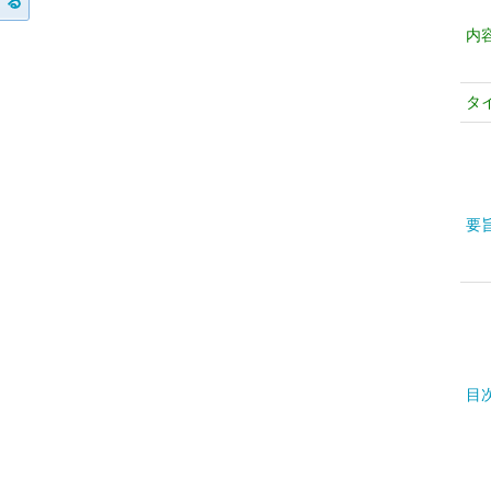
内
タ
要
目