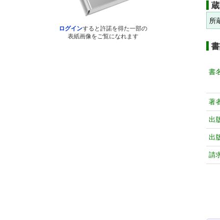
蔵
所
ログイン
すると許諾を得た一部の
表紙画像をご覧になれます
書
書
著
出
出
請