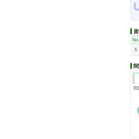
資
No
1
関
羽