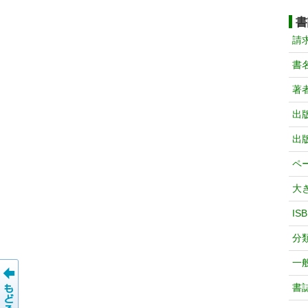
書
請
書
著
出
出
ペ
大
IS
分
一
書