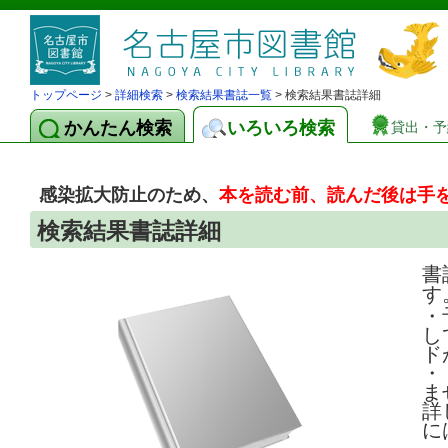
トップページ
>
詳細検索
>
検索結果書誌一覧
> 検索結果書誌詳細
かんたん検索
いろいろ検索
貸出・予
感染拡大防止のため、
本を読む前、読んだ後は手
検索結果書誌詳細
書
す
・
し
ド
・
ま
詳
に