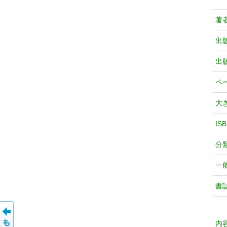
著
出
出
ペ
大
IS
分
一
書
内