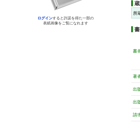
蔵
所
ログイン
すると許諾を得た一部の
表紙画像をご覧になれます
書
書
著
出
出
請