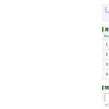
資
No
1
2
3
4
関
プ