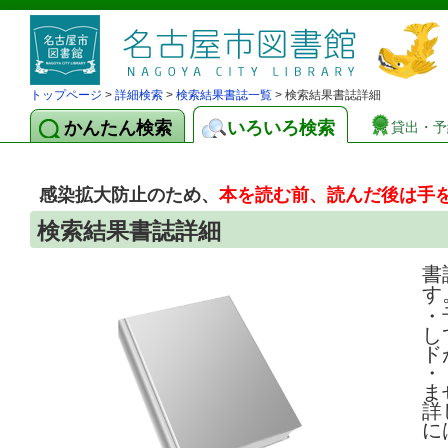
トップページ
>
詳細検索
>
検索結果書誌一覧
> 検索結果書誌詳細
かんたん検索
いろいろ検索
貸出・予
感染拡大防止のため、
本を読む前、読んだ後は手
検索結果書誌詳細
書
す
・
し
ド
・
ま
詳
に