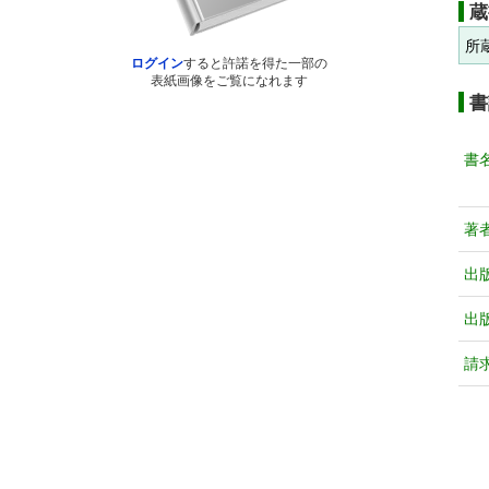
蔵
所
ログイン
すると許諾を得た一部の
表紙画像をご覧になれます
書
書
著
出
出
請