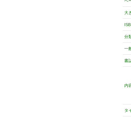
ペ
大
IS
分
一
書
内
タ