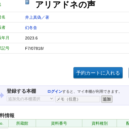
アリアドネの声
名
者名
井上真偽／著
版者
幻冬舎
版年月
2023.6
求記号
F7/07818/
登録する本棚
ログイン
すると、マイ本棚が利用できます。
料情報
o.
所蔵館
資料番号
資料種別