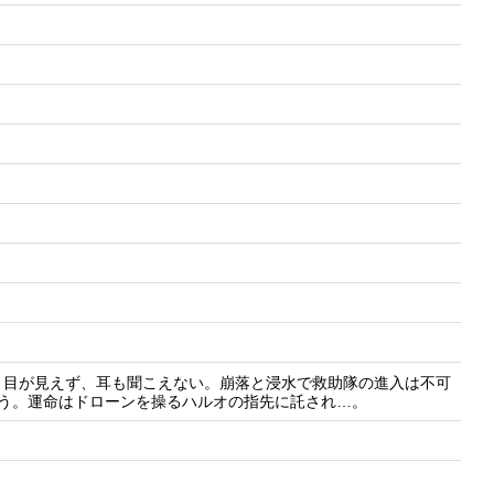
、目が見えず、耳も聞こえない。崩落と浸水で救助隊の進入は不可
う。運命はドローンを操るハルオの指先に託され…。