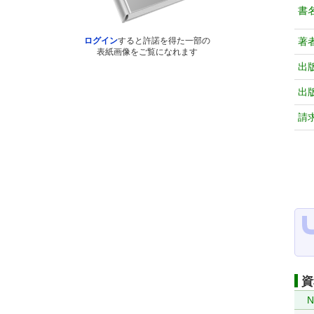
書
著
ログイン
すると許諾を得た一部の
表紙画像をご覧になれます
出
出
請
資
N