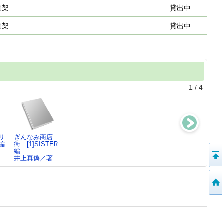
開架
貸出中
開架
貸出中
1
/
4
リ
ぎんなみ商店
ぎんなみ商店…
数は無限の名探
ムシカ ： 鎮
編
街…[1]SISTER
[1]BROTHER編
偵
虫譜
浅
編
井上真偽／著
はやみねかおる
井上真偽／著
井上真偽／著
／…