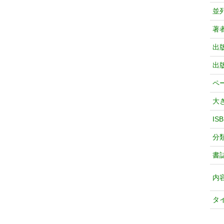
並
著
出
出
ペ
大
IS
分
書
内
タ