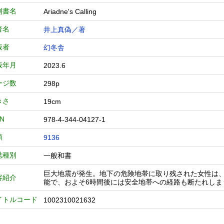
列書名
Ariadne's Calling
者名
井上真偽／著
版者
幻冬舎
版年月
2023.6
ージ数
298p
きさ
19cm
BN
978-4-344-04127-1
類
9136
誌種別
一般和書
巨大地震が発生。地下の危険地帯に取り残された女性は
容紹介
能で、およそ6時間後には安全地帯への経路も断たれしま
イトルコード
1002310021632