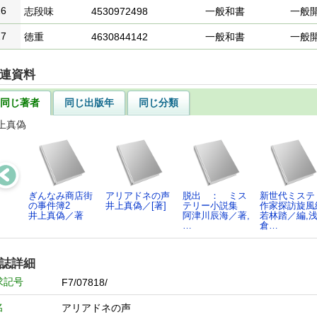
26
志段味
4530972498
一般和書
一般
27
徳重
4630844142
一般和書
一般
連資料
同じ著者
同じ出版年
同じ分類
上真偽
ぎんなみ商店街
アリアドネの声
脱出 ： ミス
新世代ミステ
の事件簿2
井上真偽／[著]
テリー小説集
作家探訪旋風
井上真偽／著
阿津川辰海／著,
若林踏／編,
…
倉…
誌詳細
求記号
F7/07818/
名
アリアドネの声