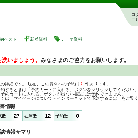
図書館 蔵書検索・予約システム
ロ
ー
約ベスト
新着資料
テーマ資料
を洗いましょう。
みなさまのご協力をお願いします。
0
誌の詳細です。 現在、この資料への予約は
件あります。
予約するときは「予約カートに入れる」ボタンをクリックしてください
「予約カートに入れる」ボタンが出ない書誌には予約できません。
しくは「マイページについて－インターネットで予約するには」をご覧
書情報
27
12
0
蔵数
在庫数
予約数
誌情報サマリ