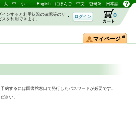
大
中
小
English
にほんご
中文
한국어
日本語
0
グインすると利用状況の確認等のサ
ビスを利用できます。
カート
マイページ
。予約するには図書館窓口で発行したパスワードが必要です。
ください。