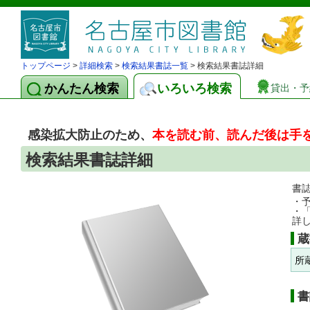
トップページ
>
詳細検索
>
検索結果書誌一覧
> 検索結果書誌詳細
かんたん検索
いろいろ検索
貸出・予
感染拡大防止のため、
本を読む前、読んだ後は手
検索結果書誌詳細
書
・
・
詳
蔵
所
書