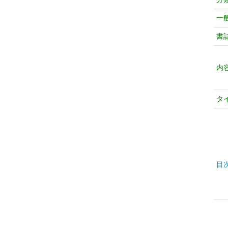
一
書
内
タ
目