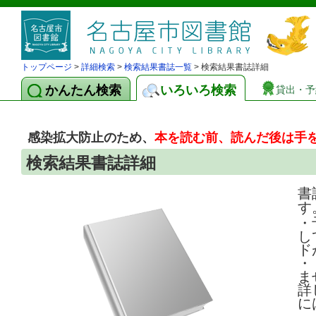
トップページ
>
詳細検索
>
検索結果書誌一覧
> 検索結果書誌詳細
かんたん検索
いろいろ検索
貸出・予
感染拡大防止のため、
本を読む前、読んだ後は手
検索結果書誌詳細
書
す
・
し
ド
・
ま
詳
に