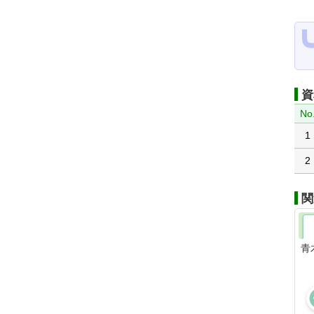
資
No
1
2
関
青