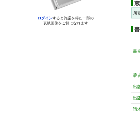
蔵
所
ログイン
すると許諾を得た一部の
表紙画像をご覧になれます
書
書
著
出
出
請