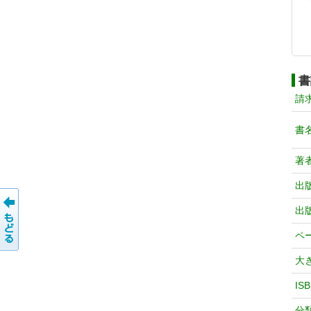
書
請
書
著
出
出
ペ
大
IS
分