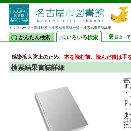
トップページ
>
詳細検索
>
検索結果書誌一覧
> 検索結果書誌詳細
かんたん検索
いろいろ検索
貸出・予
感染拡大防止のため、
本を読む前、読んだ後は手
検索結果書誌詳細
書
す
・
し
ド
・
ま
詳
に