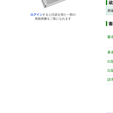
蔵
所
ログイン
すると許諾を得た一部の
表紙画像をご覧になれます
書
書
著
出
出
請