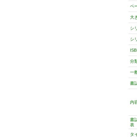
ペ
大
シ
シ
IS
分
一
書
内
書
表
タ