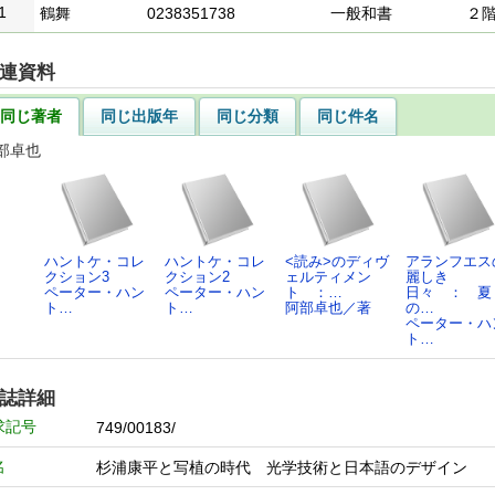
1
鶴舞
0238351738
一般和書
２
連資料
同じ著者
同じ出版年
同じ分類
同じ件名
部卓也
ハントケ・コレ
ハントケ・コレ
<読み>のディヴ
アランフエス
クション3
クション2
ェルティメン
麗しき
ペーター・ハン
ペーター・ハン
ト ：…
日々 ： 夏
ト…
ト…
阿部卓也／著
の…
ペーター・ハ
ト…
誌詳細
求記号
749/00183/
名
杉浦康平と写植の時代 光学技術と日本語のデザイン