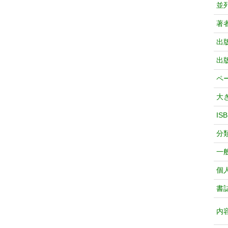
並
著
出
出
ペ
大
IS
分
一
個
書
内