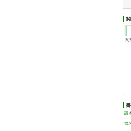
関
阿
書
請
書