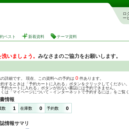
図書館 蔵書検索・予約システム
ロ
ー
約ベスト
新着資料
テーマ資料
を洗いましょう。
みなさまのご協力をお願いします。
0
誌の詳細です。 現在、この資料への予約は
件あります。
予約するときは「予約カートに入れる」ボタンをクリックしてください
「予約カートに入れる」ボタンが出ない書誌には予約できません。
しくは「マイページについて－インターネットで予約するには」をご覧
書情報
1
0
0
蔵数
在庫数
予約数
誌情報サマリ