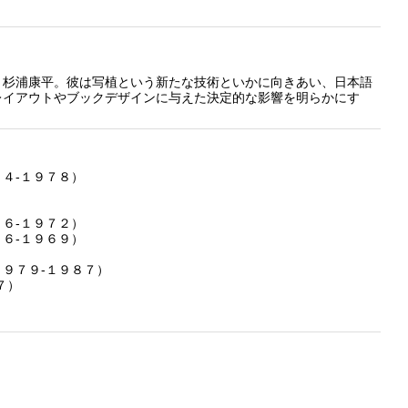
、杉浦康平。彼は写植という新たな技術といかに向きあい、日本語
レイアウトやブックデザインに与えた決定的な影響を明らかにす
４‐１９７８）
）
）
６‐１９７２）
６‐１９６９）
９７９‐１９８７）
７）