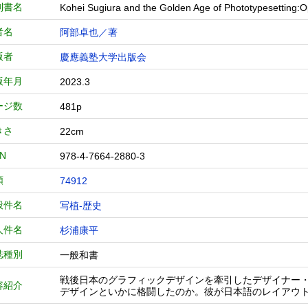
列書名
Kohei Sugiura and the Golden Age of Phototypesetting:
者名
阿部卓也／著
版者
慶應義塾大学出版会
版年月
2023.3
ージ数
481p
きさ
22cm
BN
978-4-7664-2880-3
類
74912
般件名
写植-歴史
人件名
杉浦康平
誌種別
一般和書
戦後日本のグラフィックデザインを牽引したデザイナー
容紹介
デザインといかに格闘したのか。彼が日本語のレイアウ