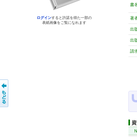
書
著
ログイン
すると許諾を得た一部の
表紙画像をご覧になれます
出
出
請
資
N