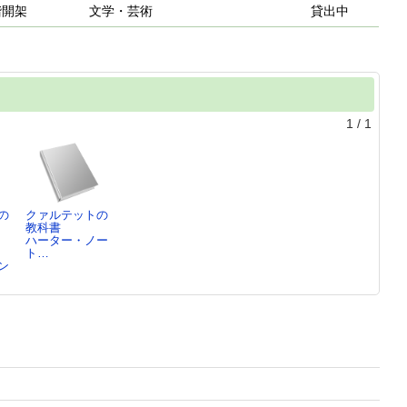
階開架
文学・芸術
貸出中
1
/
1
の
クァルテットの
教科書
ハーター・ノー
ト…
ン