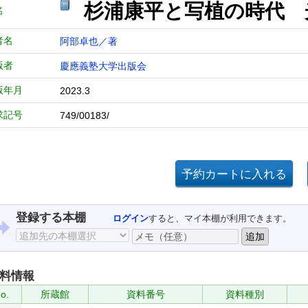
杉浦康平と写植の時代 
名
者名
阿部卓也／著
版者
慶應義塾大学出版会
版年月
2023.3
求記号
749/00183/
登録する本棚
ログイン
すると、マイ本棚が利用できます。
料情報
o.
所蔵館
資料番号
資料種別