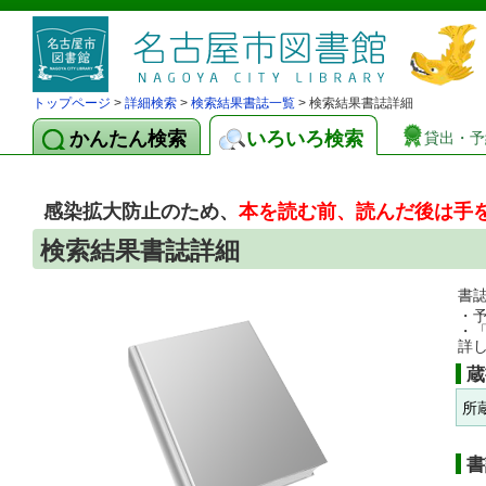
トップページ
>
詳細検索
>
検索結果書誌一覧
> 検索結果書誌詳細
かんたん検索
いろいろ検索
貸出・予
感染拡大防止のため、
本を読む前、読んだ後は手
検索結果書誌詳細
書
・
・
詳
蔵
所
書