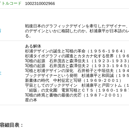
イトルコード
1002310002966
戦後日本のグラフィックデザインを牽引したデザイナー
旨
のデザインといかに格闘したのか。杉浦康平が日本語の
る。
ある解体
杉浦デザインの誕生と写植の革命（１９５６‐１９６４）
杉浦タイポグラフィの躍進とカタカナ化する世界（１９６
写植の起源 石井茂吉と森澤信夫１（１９２３‐１９３３
写植の起源 石井茂吉と森澤信夫２（１９３３‐１９４５
写植と杉浦デザインの深化 石井裕子と中垣信夫（１９４
次
ブックデザイナーという発明 杉浦康平と和田誠（１９５
新書体の時代 中村征宏と写研（１９６９‐２００１）
宇宙としてのブックデザイン 杉浦康平と戸田ツトム（１
「組版」の文化圏 電算写植とＣＴＳ（１９６０‐１９８
写植の終焉と書物の最後の光芒（１９８７−２００１）
星の本
容細目表：