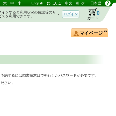
大
中
小
English
にほんご
中文
한국어
日本語
0
グインすると利用状況の確認等のサ
ビスを利用できます。
カート
マイページ
。予約するには図書館窓口で発行したパスワードが必要です。
ください。