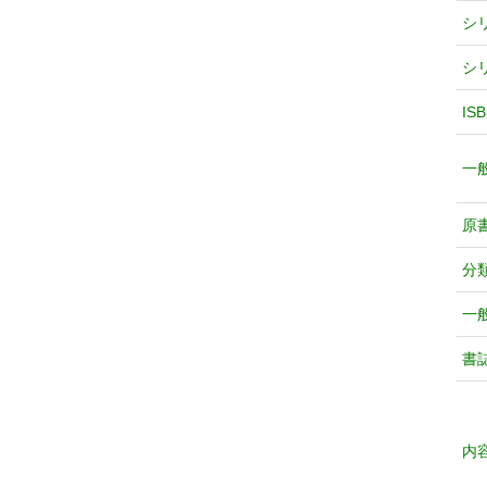
シ
シ
IS
一
原
分
一
書
内