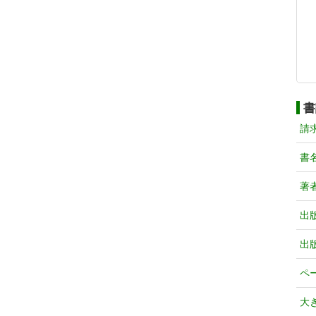
書
請
書
著
出
出
ペ
大