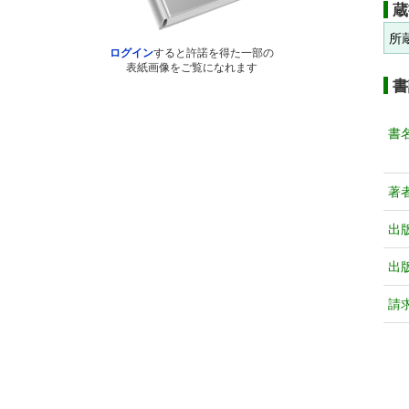
蔵
所
ログイン
すると許諾を得た一部の
表紙画像をご覧になれます
書
書
著
出
出
請