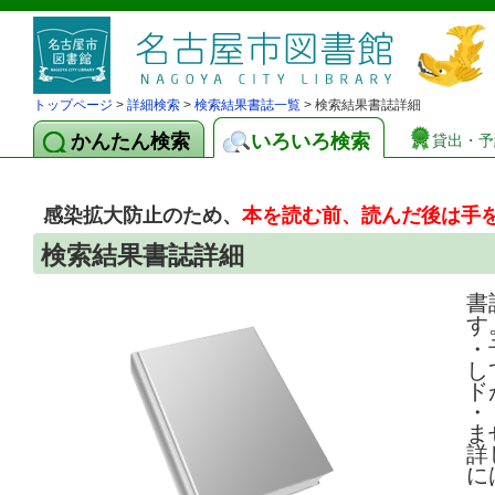
トップページ
>
詳細検索
>
検索結果書誌一覧
> 検索結果書誌詳細
かんたん検索
いろいろ検索
貸出・予
感染拡大防止のため、
本を読む前、読んだ後は手
検索結果書誌詳細
書
す
・
し
ド
・
ま
詳
に