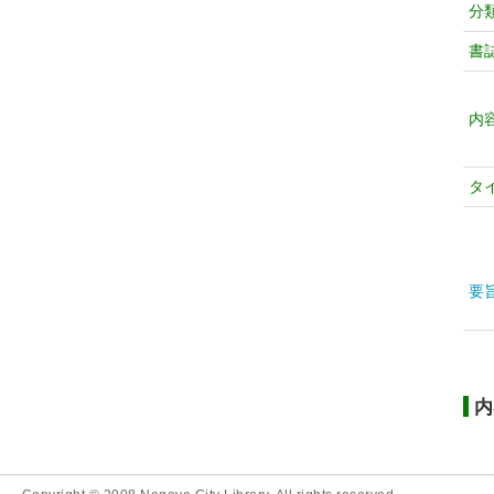
分
書
内
タ
要
内