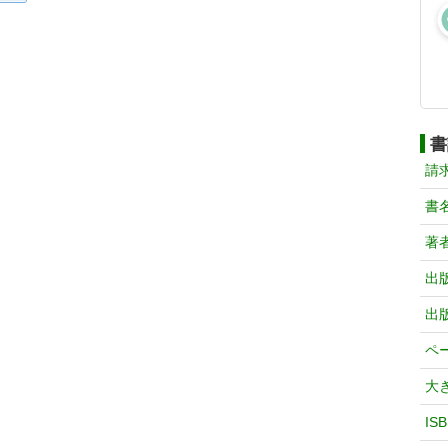
書
請
書
著
出
出
ペ
大
IS