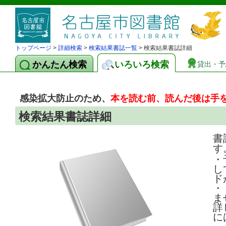
トップページ
>
詳細検索
>
検索結果書誌一覧
> 検索結果書誌詳細
かんたん検索
いろいろ検索
貸出・予
感染拡大防止のため、
本を読む前、読んだ後は手
検索結果書誌詳細
書
す
・
し
ド
・
ま
詳
に