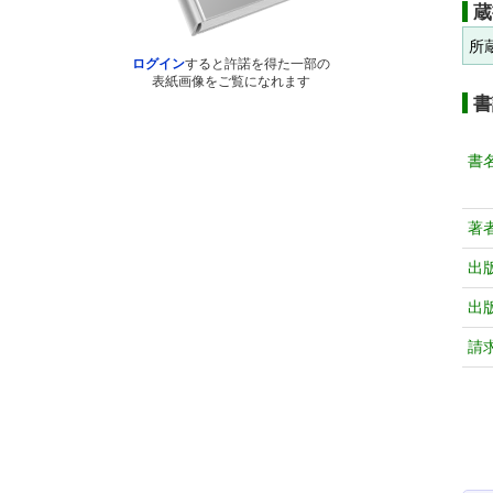
蔵
所
ログイン
すると許諾を得た一部の
表紙画像をご覧になれます
書
書
著
出
出
請